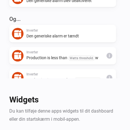
Den generiske alarm blev deaktiveret
Og...
Inverter
Den generiske alarm er tændt
Inverter
i
Production is less than
w
Watts threshold.
Inverter
i
Production is greater than
w
Watts threshold.
Widgets
Du kan tilføje denne apps widgets til dit dashboard
eller din startskærm i mobil-appen.