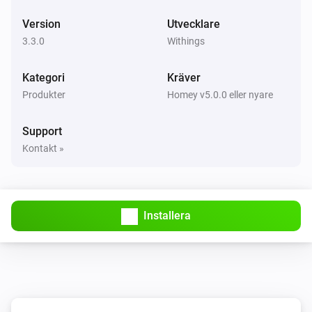
Hydreringen har mätts
Version
Utvecklare
3.3.0
Withings
Withings Användare
Pulsvågens hastighet har mätts
Kategori
Kräver
Produkter
Homey v5.0.0 eller nyare
Withings Användare
SpO2 har mätts
Support
Kontakt »
Installera