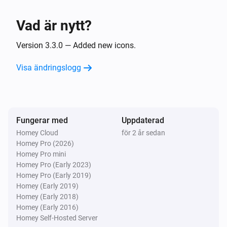
Muskelmassan har mätts
Vad är nytt?
Withings Användare
Fettfri massa har mätts
Version 3.3.0 — Added new icons.
Visa ändringslogg
Withings Användare
Fettmassan har mätts
Withings Användare
Fungerar med
Uppdaterad
Fettkvoten har mätts
Homey Cloud
för 2 år sedan
Homey Pro (2026)
Withings Användare
Homey Pro mini
Diastoliskt blodtryck har mätts
Homey Pro (Early 2023)
Homey Pro (Early 2019)
Homey (Early 2019)
Withings Användare
Homey (Early 2018)
Systoliskt blodtryck har mätts
Homey (Early 2016)
Homey Self-Hosted Server
Withings Användare