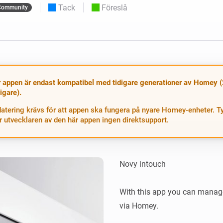
Moods
Tack
Föreslå
Community
ntpaneler.
Välj eller skapa förinställningar för
belysning.
 och Homey Self-Hosted Server.
 för dig.
Homey Energy Dongle
sa
Övervaka ditt hems
 sex
energianvändning i realtid.
 appen är endast kompatibel med tidigare generationer av Homey 
digare).
atering krävs för att appen ska fungera på nyare Homey-enheter. Ty
r utvecklaren av den här appen ingen direktsupport.
Novy intouch

With this app you can manag
via Homey.
