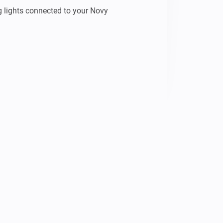
ng lights connected to your Novy 
our Homey, add your Novy Intouch 
eived
