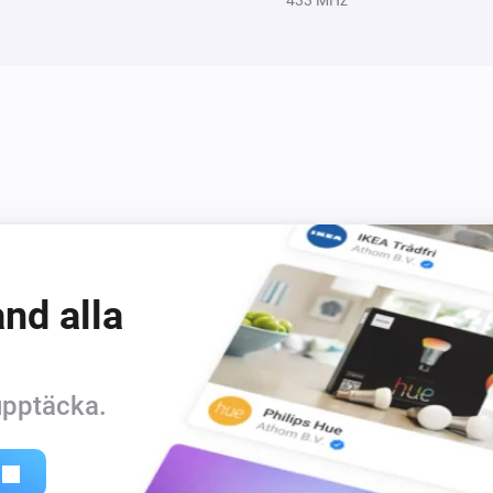
delayed turn off, etc )

-   Translation to NL

Known bugs

None

Unknown bugs

Yes ;-)

nd alla
Changelog

 upptäcka.
-   V0.0.3 2017-06-05 : Update
requirements

-   V0.0.2 2016-12-08 : First r