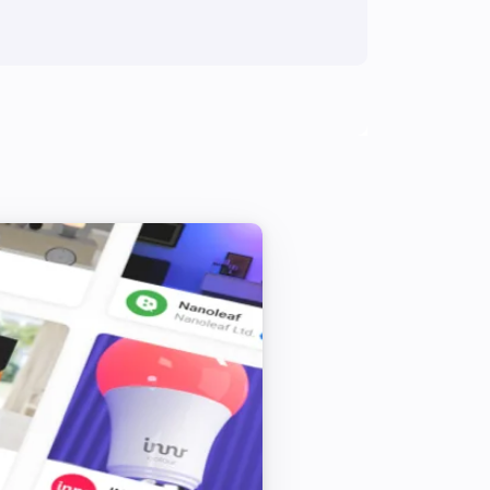
 sensitivity_level to new Homey 
elease to app store