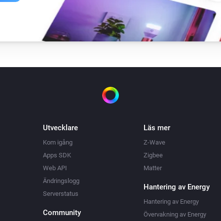
Utvecklare
Läs mer
Kom igång
Z-Wave
Apps SDK
Zigbee
Web API
Matter
Ändringslogg
Hantering av Energy
Serverstatus
Hantering av Energy
Community
Övervakning av Energy