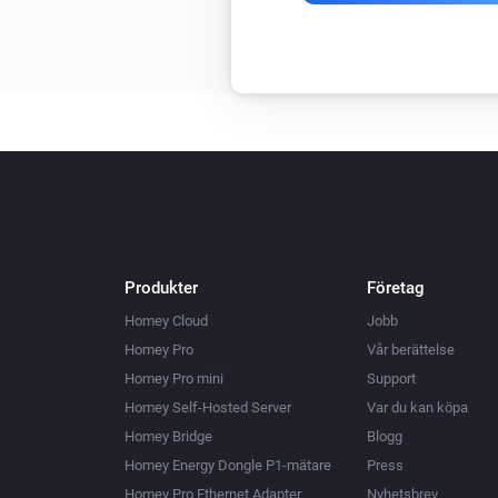
Produkter
Företag
Homey Cloud
Jobb
Homey Pro
Vår berättelse
Homey Pro mini
Support
Homey Self-Hosted Server
Var du kan köpa
Homey Bridge
Blogg
Homey Energy Dongle P1-mätare
Press
Homey Pro Ethernet Adapter
Nyhetsbrev