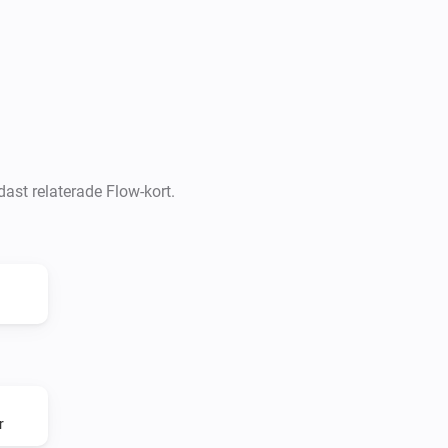
No conditions defined at this
Actions

-   Send light command

Please note: there is no specif
dast relaterade Flow-kort.
light will just toggle the curr
for Homey to know the state of 
Speech

No speech support at this mo
Acknowledgement

r