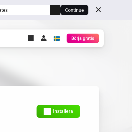
ates
Continue
Börja gratis
y Self-Hosted Server
gg
rd för din egen Homey.
h
Self-Hosted Server
Kör Homey på din hårdvara.
Installera