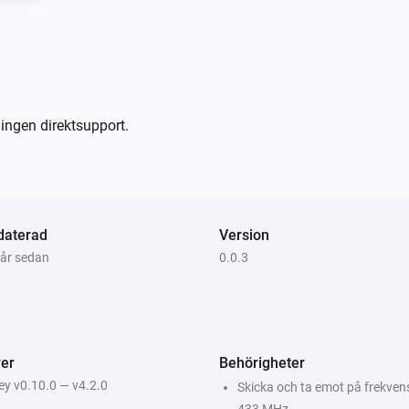
Testing done by ‘Wingleader’

Donate

If you like the app, consider 
ingen direktsupport.
[Paypal donate]

Limitations

daterad
Version
-   You cannot turn off or turn o
 år sedan
0.0.3
-   Turning on/off the actual 
this is under development and 
ToDo

er
Behörigheter
y v0.10.0 — v4.2.0
Skicka och ta emot på frekven
-   Support of damper system 
433 MHz