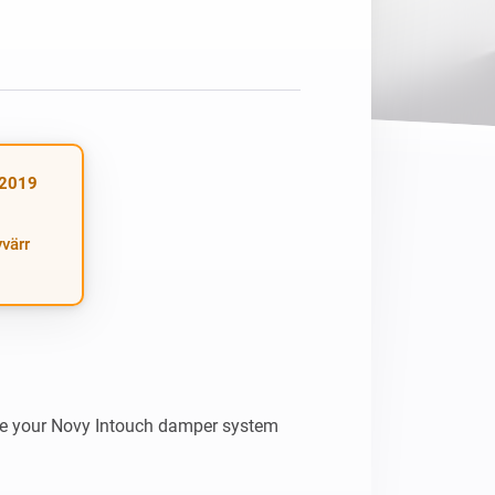
Homey Pro
Ethernet-adapter
Anslut till ditt trådbundna
Ethernet-nätverk.
(2019
värr
e your Novy Intouch damper system 