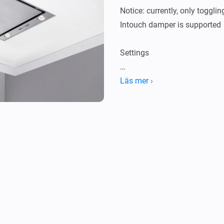
Notice: currently, only toggli
Intouch damper is supported

Settings

After installing the app on y
Läs mer ›
system by pairing the device.

Flow support

Triggers

-   When light command is rec
Conditions
