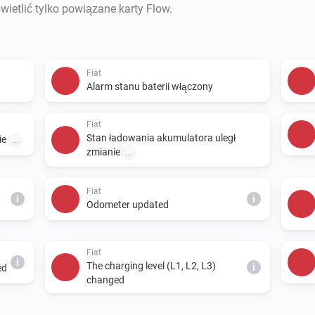
wietlić tylko powiązane karty Flow.
Fiat
Alarm stanu baterii włączony
Fiat
Stan ładowania akumulatora uległ
ie
...
zmianie
...
Fiat
i
i
Odometer updated
Fiat
i
The charging level (L1, L2, L3)
i
ed
changed