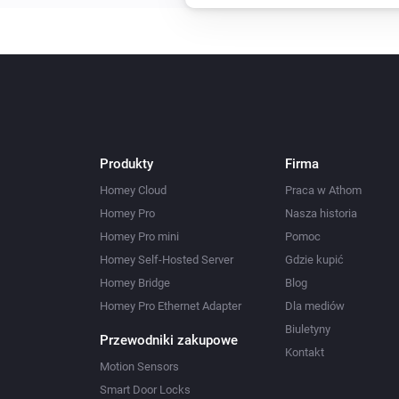
Produkty
Firma
Homey Cloud
Praca w Athom
Homey Pro
Nasza historia
Homey Pro mini
Pomoc
Homey Self-Hosted Server
Gdzie kupić
Homey Bridge
Blog
Homey Pro Ethernet Adapter
Dla mediów
Biuletyny
Przewodniki zakupowe
Kontakt
Motion Sensors
Smart Door Locks