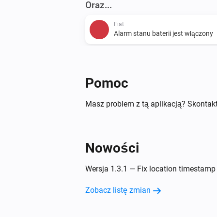
Oraz...
Fiat
Alarm stanu baterii jest włączony
Fiat
The charging level is
...
Pomoc
Wtedy...
Masz problem z tą aplikacją? Skontakt
Fiat
Start A/C
Nowości
Wersja 1.3.1 — Fix location timestam
Zobacz listę zmian