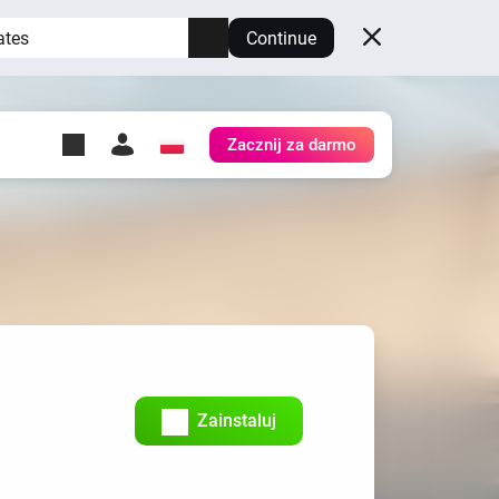
ates
Continue
Zacznij za darmo
y Self-Hosted Server
ów
z swoje własne Homey.
h
Self-Hosted Server
Uruchom Homey na swoim
sprzęcie.
Zainstaluj