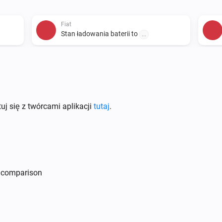
Fiat
Stan ładowania baterii to
...
i
uj się z twórcami aplikacji
tutaj
.
Fiat
i
Lock vehicle
p comparison