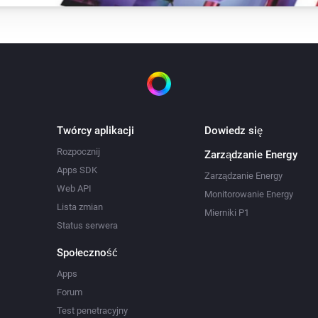
Twórcy aplikacji
Dowiedz się
Rozpocznij
Zarządzanie Energy
Apps SDK
Zarządzanie Energy
Web API
Monitorowanie Energy
Lista zmian
Mierniki P1
Status serwera
Społeczność
Apps
Forum
Test penetracyjny