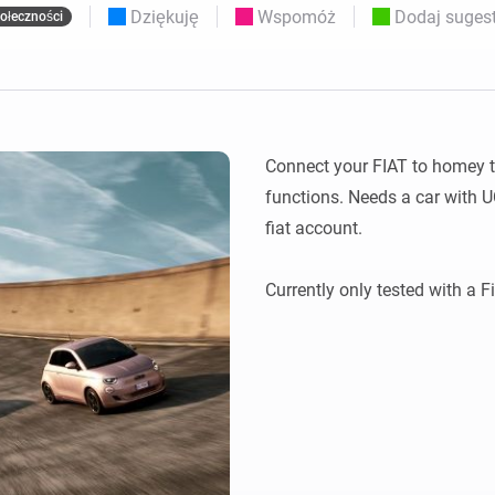
Moods
Dziękuję
Wspomóż
Dodaj sugest
ołeczności
nych pulpitów
Wybieraj ustawienia wstępne światła i
i Zakupowe
twórz nastroje.
nia smart home dla siebie.
 i Homey Self-Hosted Server.
Adapter Ethernet Homey
Pro
zności
dzięki
Podłącz do przewodowej
Connect your FIAT to homey to
om.
sieci Ethernet.
functions. Needs a car with U
fiat account.
