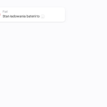
Fiat
Stan ładowania baterii to
...
Fiat
Unlock vehicle