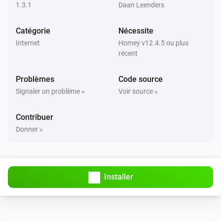
1.3.1
Daan Leenders
Fiat
L'état de charge de la batterie est
...
Catégorie
Nécessite
Internet
Homey v12.4.5 ou plus
Fiat
i
récent
The charging level is
...
Problèmes
Code source
Alors...
Signaler un problème »
Voir source »
Fiat
i
Start A/C
Contribuer
Donner »
Fiat
Lock vehicle
Installer
Fiat
Unlock vehicle