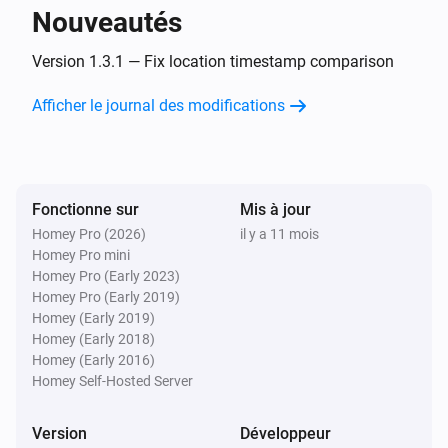
Nouveautés
Fiat
i
Time to full on a L3 charger updated
Version 1.3.1 — Fix location timestamp comparison
Afficher le journal des modifications
Fiat
i
The charging level (L1, L2, L3) changed
Fiat
i
Fonctionne sur
Mis à jour
Location changed
Homey Pro (2026)
il y a 11 mois
Homey Pro mini
Et...
Homey Pro (Early 2023)
Homey Pro (Early 2019)
Fiat
Homey (Early 2019)
L'alarme batterie est en marche
Homey (Early 2018)
Homey (Early 2016)
Homey Self-Hosted Server
Fiat
L'état de charge de la batterie est
...
Version
Développeur