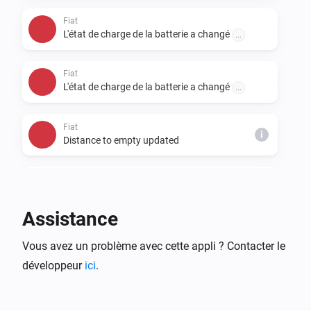
Fiat
L'état de charge de la batterie a changé
...
Fiat
L'état de charge de la batterie a changé
...
Fiat
i
Distance to empty updated
Fiat
i
Distance to service updated
Assistance
Fiat
i
Vous avez un problème avec cette appli ? Contacter le
Odometer updated
développeur
ici
.
Fiat
i
Time to full battery on a L2 charger updated