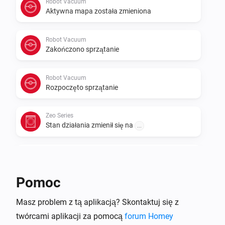
Robot Vacuum
Aktywna mapa została zmieniona
Robot Vacuum
Zakończono sprzątanie
Robot Vacuum
Rozpoczęto sprzątanie
Zeo Series
Stan działania zmienił się na
...
Zeo Series
Program zmienił się na
...
Pomoc
Zeo Series
Masz problem z tą aplikacją? Skontaktuj się z
Prędkość zmieniła się na
...
twórcami aplikacji za pomocą
forum Homey