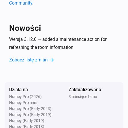
Community
.
Oraz...
Robot Vacuum
Stan ładowania baterii to
...
Nowości
Robot Vacuum
Wersja 3.12.0 — added a maintenance action for
Sprząta
refreshing the room information
Zobacz listę zmian
Zeo Series
Stan działania jest
...
Zeo Series
Program jest
...
Działa na
Zaktualizowano
Homey Pro (2026)
3 miesiące temu
Homey Pro mini
Zeo Series
Prędkość jest
Homey Pro (Early 2023)
...
Homey Pro (Early 2019)
Homey (Early 2019)
Wtedy...
Homey (Early 2018)