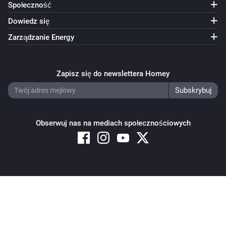
Społeczność
Robot Vacuum
Ustaw tryb sprzątania na
tryb sprzątania
Dowiedz się
Zarządzanie Energy
Robot Vacuum
Ustaw trasę mopa na
trasa mopa
Zapisz się do newslettera Homey
Robot Vacuum
Ustaw intensywność mopa na
intensywność mopa
Obserwuj nas na mediach społecznościowych
Robot Vacuum
Ustaw moc ssania na
moc ssania
Robot Vacuum
Uruchom rutynę
rutyna
Copyright © 2026 Athom B.V. – All rights reserved
Privacy and Cookie Notice
|
Terms and Conditions
Robot Vacuum
Zatrzymaj sprzątanie