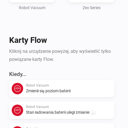
działać, jeśli używasz aplikacji Xiaomi.

Robot Vacuum
Zeo Series
Aplikacja korzysta bezpośrednio z API Roborock i 
wymaga jedynie Twoich danych logowania, 
Karty Flow
korzystając z pełnego API w chmurze lub łącząc się 
bezpośrednio z urządzeniem.

Kliknij na urządzenie powyżej, aby wyświetlić tylko
powiązane karty Flow.
Kiedy...
Robot Vacuum
Zmienił się poziom baterii
Robot Vacuum
Stan ładowania baterii uległ zmianie
...