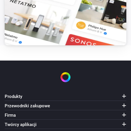
Robot Vacuum
Przejdź do
,
współrzędna x
współrzędna y
Robot Vacuum
Załaduj mapę
mapa
Robot Vacuum
Wstrzymaj sprzątanie
Robot Vacuum
Wyślij polecenie
z parametrami
metoda
parametry
Robot Vacuum
Produkty
Wyślij polecenie
ładunek
Przewodniki zakupowe
Robot Vacuum
Firma
Wznów sprzątanie
Twórcy aplikacji