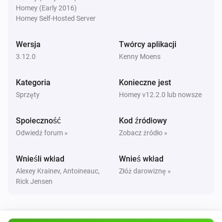
Homey (Early 2016)
Robot Vacuum
Homey Self-Hosted Server
Wyczyść wszystkie pokoje
Wersja
Twórcy aplikacji
Robot Vacuum
3.12.0
Kenny Moens
Wyczyść
(
x)
pokoje
...
Kategoria
Konieczne jest
Robot Vacuum
Sprzęty
Homey v12.2.0 lub nowsze
Wyczyść
(
x)
pokój
...
Społeczność
Kod źródłowy
Robot Vacuum
Odwiedź forum »
Zobacz źródło »
Wyczyść
i
(
x)
pokój
pokój
...
Wnieśli wkład
Wnieś wkład
Robot Vacuum
Alexey Krainev, Antoineauc,
Złóż darowiznę »
Wyczyść
,
i
(
x)
pokój
pokój
pokój
...
Rick Jensen
Robot Vacuum
Wyczyść
,
,
i
(
x)
pokój
pokój
pokój
pokój
...