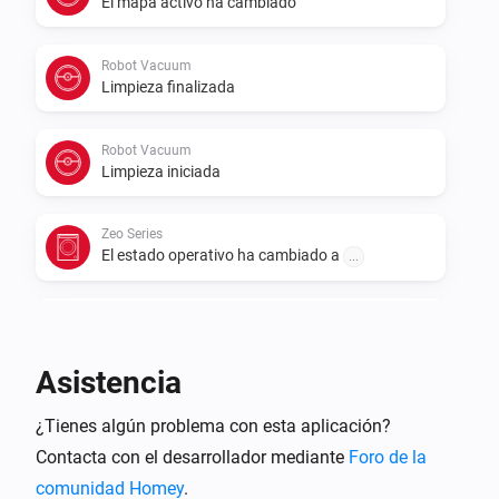
El mapa activo ha cambiado
Robot Vacuum
Limpieza finalizada
Robot Vacuum
Limpieza iniciada
Zeo Series
El estado operativo ha cambiado a
...
Zeo Series
El programa ha cambiado a
...
Asistencia
Zeo Series
¿Tienes algún problema con esta aplicación?
La velocidad ha cambiado a
...
Contacta con el desarrollador mediante
Foro de la
comunidad Homey
.
Y...