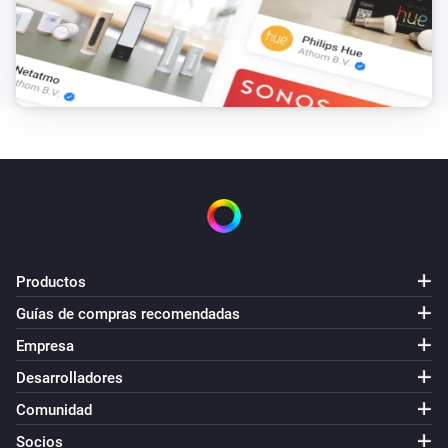
Robot Vacuum
Mover a
,
coordenada x
coordenada y
Robot Vacuum
Cargar el mapa
mapa
Robot Vacuum
Pausar limpieza
Robot Vacuum
Enviar comando
con parámetros
método
parámetros
Productos
Guías de compras recomendadas
Robot Vacuum
Empresa
Enviar comando
carga útil
Desarrolladores
Robot Vacuum
Comunidad
Reanudar limpieza
Socios