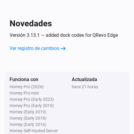
Robot Vacuum
El estado de carga de la batería es
...
Novedades
Robot Vacuum
Versión 3.13.1 — added dock codes for QRevo Edge
Limpiando
Ver registro de cambios
Zeo Series
El estado operativo está
...
Funciona con
Actualizada
Zeo Series
El programa está
...
Homey Pro (2026)
hace 21 horas
Homey Pro mini
Homey Pro (Early 2023)
Zeo Series
Homey Pro (Early 2019)
La velocidad está
...
Homey (Early 2019)
Homey (Early 2018)
Homey (Early 2016)
Entonces...
Homey Self-Hosted Server