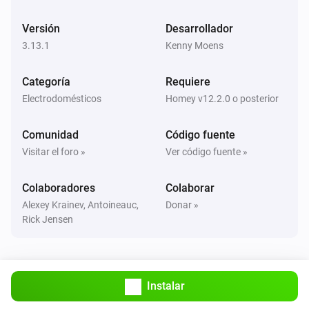
Robot Vacuum
Limpiar todas las habitaciones
Versión
Desarrollador
3.13.1
Kenny Moens
Robot Vacuum
Limpiar
(
x)
habitaciones
...
Categoría
Requiere
Electrodomésticos
Homey v12.2.0 o posterior
Robot Vacuum
Limpiar
(
x)
habitación
...
Comunidad
Código fuente
Visitar el foro »
Ver código fuente »
Robot Vacuum
Limpiar
y
(
x)
habitación
habitación
...
Colaboradores
Colaborar
Alexey Krainev, Antoineauc,
Donar »
Rick Jensen
Robot Vacuum
Limpiar
,
y
(
x)
habitación
habitación
habitación
...
Robot Vacuum
Limpiar
,
,
y
Instalar
habitación
habitación
habitación
(
x)
habitación
...