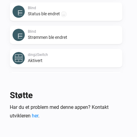
Blind
Status ble endret
...
Blind
Strømmen ble endret
dingzSwitch
Aktivert
dingzSwitch
Deaktivert
Støtte
dingzSwitch
Har du et problem med denne appen? Kontakt
Button
is
...
...
utvikleren
her
.
Door
Status ble endret
...