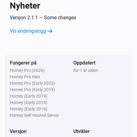
Nyheter
Door
Posisjonen ble endret
Versjon 2.1.1 — Some changes
Vis endringslogg
Door
Kontaktalarmen ble aktivert
Door
Fungerer på
Oppdatert
Kontaktalarmen ble deaktivert
Homey Pro (2026)
for 1 år siden
Homey Pro mini
Door
Homey Pro (Early 2023)
Strømmen ble endret
Homey Pro (Early 2019)
Homey (Early 2019)
Homey (Early 2018)
Fan
Homey (Early 2016)
Aktivert
Homey Self-Hosted Server
Fan
Versjon
Utvikler
Deaktivert