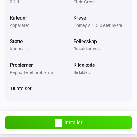
2.1.1
Chris Gross
Fan
Kategori
Krever
Strømmen ble endret
Apparater
Homey v12.3.0 eller nyere
Front LED
Støtte
Fellesskap
Aktivert
Kontakt »
Besøk forum »
Front LED
Problemer
Kildekode
Deaktivert
Rapporter et problem »
Se kilde »
Front LED
Tillatelser
Dempingsnivået ble endret
Light
Aktivert
Installer
Light
Deaktivert