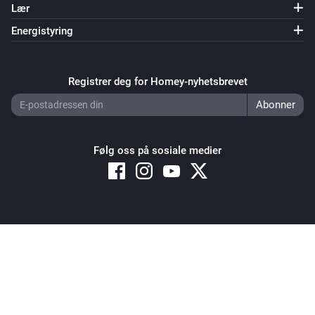
Strømmen ble endret
Lær
Energistyring
Switch
Aktivert
Registrer deg for Homey-nyhetsbrevet
Switch
Deaktivert
Følg oss på sosiale medier
Switch
Strømmen ble endret
Window
Status ble endret
...
Copyright © 2026 Athom B.V. – All rights reserved
Privacy and Cookie Notice
|
Terms and Conditions
Window
Posisjonen ble endret
Window