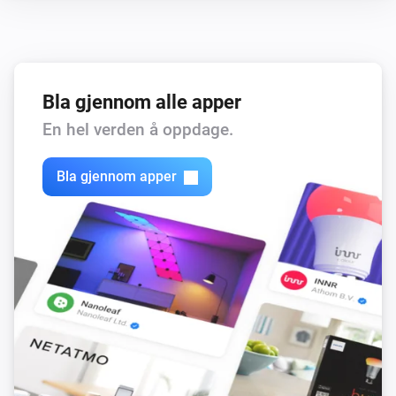
Light
Dempingsnivået ble endret
Bla gjennom alle apper
Light
En hel verden å oppdage.
Strømmen ble endret
Bla gjennom apper
Sensor
Bevegelsesalarmen ble aktivert
Sensor
Bevegelsesalarmen ble deaktivert
Sensor
Temperaturen endres
Sensor