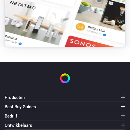
Het sabotagealarm gaat aan
Bewegingsmelder (ZP3102)
Het sabotagealarm gaat uit
Bewegingsmelder (ZP3102)
De temperatuur verandert
Bewegingsmelder (ZP3102)
Het accuniveau is veranderd
DC/AC Sirene (ZM1602)
Aangezet
Producten
Best Buy Guides
DC/AC Sirene (ZM1602)
Uitgezet
Bedrijf
Ontwikkelaars