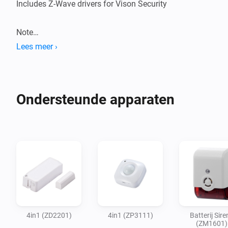
Includes Z-Wave drivers for Vison Security

Note

- This app is ready for V5 and is transferred to a new 
Lees meer ›
Ondersteunde apparaten
4in1 (ZD2201)
4in1 (ZP3111)
Batterij Sire
(ZM1601)