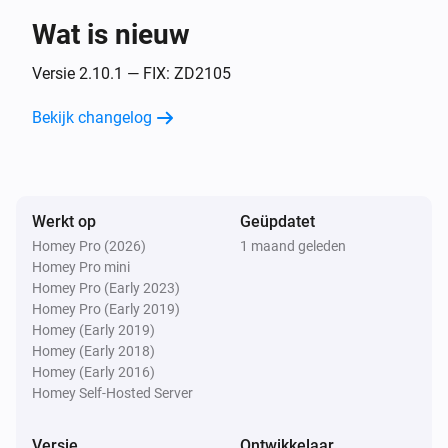
Wat is nieuw
4in1 (ZP3111)
De bewegingsmelder gaat uit
Versie 2.10.1 — FIX: ZD2105
Bekijk changelog
4in1 (ZP3111)
Het sabotagealarm gaat aan
4in1 (ZP3111)
Werkt op
Geüpdatet
Het sabotagealarm gaat uit
Homey Pro (2026)
1 maand geleden
Homey Pro mini
4in1 (ZP3111)
Homey Pro (Early 2023)
De temperatuur verandert
Homey Pro (Early 2019)
Homey (Early 2019)
Homey (Early 2018)
4in1 (ZP3111)
Homey (Early 2016)
De luchtvochtigheid is veranderd
Homey Self-Hosted Server
4in1 (ZP3111)
Versie
Ontwikkelaar