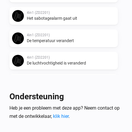
4in1 (ZD2201)
Het sabotagealarm gaat uit
4in1 (ZD2201)
De temperatuur verandert
4in1 (ZD2201)
De luchtvochtigheid is veranderd
4in1 (ZD2201)
De helderheid is veranderd
Ondersteuning
4in1 (ZD2201)
Heb je een probleem met deze app? Neem contact op
Het accuniveau is veranderd
met de ontwikkelaar,
klik hier
.
4in1 (ZP3111)
De bewegingsmelder gaat aan