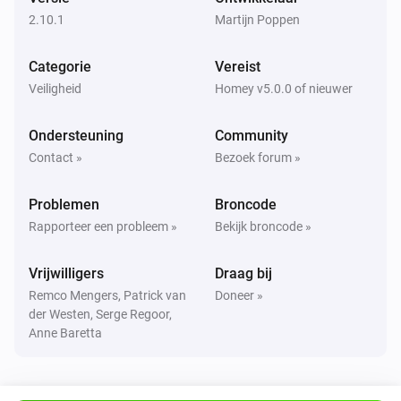
De helderheid is veranderd
2.10.1
Martijn Poppen
4in1 (ZP3111)
Categorie
Vereist
Het accuniveau is veranderd
Veiligheid
Homey v5.0.0 of nieuwer
Batterij Sirene (ZM1601)
Ondersteuning
Community
Aangezet
Contact »
Bezoek forum »
Batterij Sirene (ZM1601)
Problemen
Broncode
Uitgezet
Rapporteer een probleem »
Bekijk broncode »
Batterij Sirene (ZM1601)
Vrijwilligers
Draag bij
Het accuniveau is veranderd
Remco Mengers, Patrick van
Doneer »
der Westen, Serge Regoor,
Batterij Sirene (ZM1621)
Anne Baretta
Aangezet
Batterij Sirene (ZM1621)