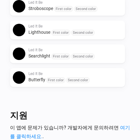
Led It Be
Stroboscope
First color
Second color
Led It Be
Lighthouse
First color
Second color
Led It Be
Searchlight
First color
Second color
Led It Be
Butterfly
First color
Second color
지원
이 앱에 문제가 있습니까? 개발자에게 문의하려면
여기
를 클릭하세요.
.