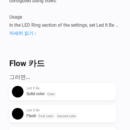
configured using flows.

Usage

In the LED Ring section of the settings, set Led It Be as 
your screensaver. The effects will be visible once the 
자세히 읽기 ›
screensaver kicks in, and keep on running while the 
screensaver is active.

Flow 카드
Features

- Configure the screensaver to resemble the state of 
그러면...
your home, such as Armed or All lights off

Led It Be
- Use one of the provided patterns, such as Lighthouse 
Solid color
Color
or Stroboscope for visual effects

- Use the color picker from the flows editor to select 
Led It Be
any RGB color you want.
Flash
First color
Second color