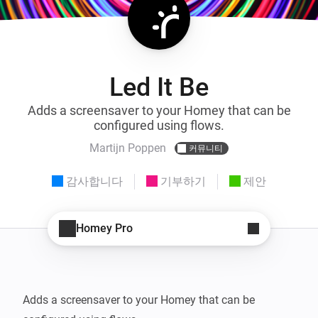
Led It Be
Adds a screensaver to your Homey that can be
configured using flows.
Martijn Poppen
커뮤니티
감사합니다
기부하기
제안
Homey Pro
Adds a screensaver to your Homey that can be 