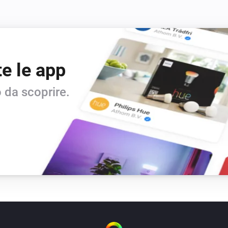
te le app
 da scoprire.