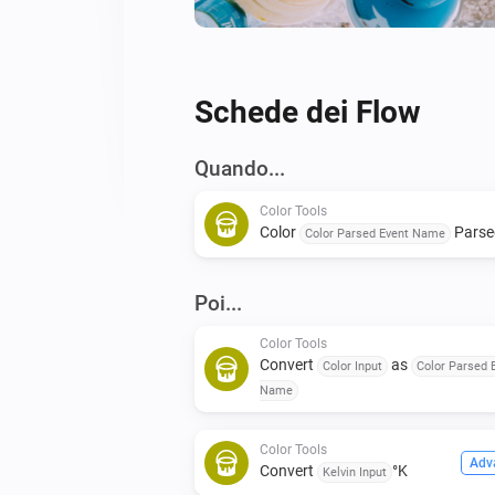
Schede dei Flow
Quando...
Color Tools
Color
Parse
Color Parsed Event Name
Poi...
Color Tools
Convert
as
Color Input
Color Parsed 
Name
Color Tools
Adv
Convert
°K
Kelvin Input