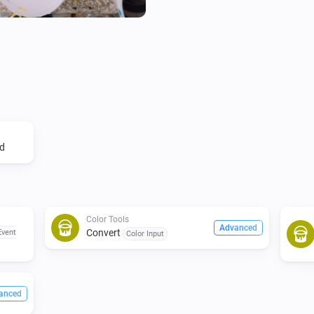
d
Color Tools
Advanced
Convert
Event
Color Input
anced