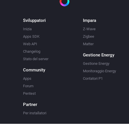
Sviluppatori
Impara
Inizia
Z-Wave
Apps SDK
Zigbee
Web API
Matter
Changelog
Gestione Energy
Stato del server
Gestione Energy
Community
Monitoraggio Energy
Apps
Contatori P1
Forum
Pentest
Partner
Per installatori