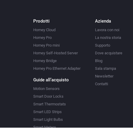
Prodotti
Azienda
Homey Cloud
Lavora con noi
Homey Pro
La nostra storia
Homey Pro mini
Supporto
Homey Self-Hosted Server
Dove acquistare
Homey Bridge
Blog
Homey Pro Ethernet Adapter
Sala stampa
Newsletter
Guide all’acquisto
Contatti
Motion Sensors
Smart Door Locks
Smart Thermostats
Smart LED Strips
Smart Light Bulbs
Smart Meters