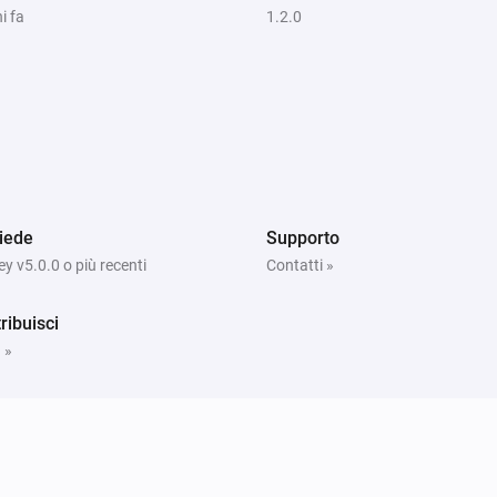
i fa
1.2.0
iede
Supporto
 v5.0.0 o più recenti
Contatti »
ribuisci
 »