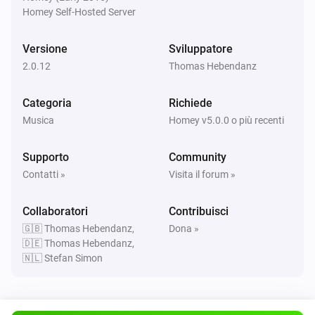
Homey Self-Hosted Server
New Preset Playing
Versione
Sviluppatore
Soundtouch Device
2.0.12
New Source Active
Thomas Hebendanz
Categoria
Richiede
Soundtouch Device
Favorite started playing
Musica
Homey v5.0.0 o più recenti
Supporto
Community
Soundtouch Device
Not playing favorites anymore
Contatti »
Visita il forum »
Collaboratori
Contribuisci
Soundtouch Device
Has joined a Zone
🇬🇧 Thomas Hebendanz,
Dona »
🇩🇪 Thomas Hebendanz,
🇳🇱 Stefan Simon
Soundtouch Device
Has left a Zone