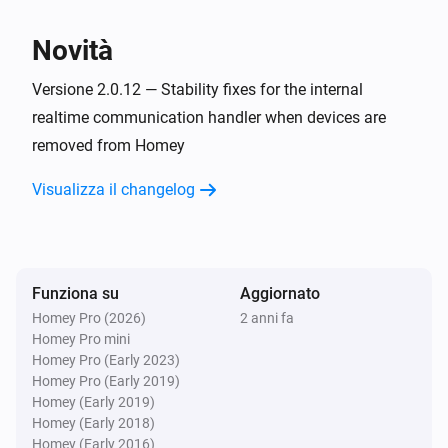
Playback Started
Novità
Soundtouch Device
Playback Stopped
Versione 2.0.12 — Stability fixes for the internal
realtime communication handler when devices are
removed from Homey
Soundtouch Device
Muted
Visualizza il changelog
Soundtouch Device
Unmuted
Funziona su
Aggiornato
Soundtouch Device
New Artwork
Homey Pro (2026)
2 anni fa
Homey Pro mini
Homey Pro (Early 2023)
Soundtouch Device
Homey Pro (Early 2019)
New Bass Level
Homey (Early 2019)
Homey (Early 2018)
Homey (Early 2016)
Soundtouch Device