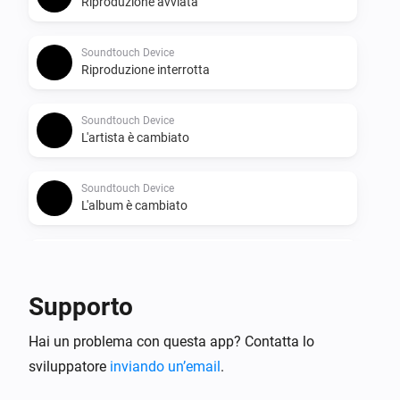
Riproduzione avviata
Soundtouch Device
Riproduzione interrotta
Soundtouch Device
L'artista è cambiato
Soundtouch Device
L'album è cambiato
Soundtouch Device
La traccia è cambiata
Supporto
Soundtouch Device
Hai un problema con questa app? Contatta lo
Il volume è cambiato
sviluppatore
inviando un’email
.
Soundtouch Device