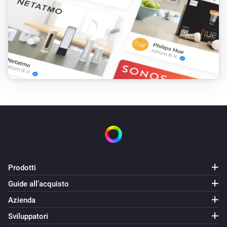
Is master of zone
Soundtouch Device
Is in a zone
Soundtouch Device
is in the zone
Device
Poi...
Soundtouch Device
Attiva
Prodotti
Soundtouch Device
Disattiva
Guide all’acquisto
Azienda
Soundtouch Device
Sviluppatori
Attiva o disattiva