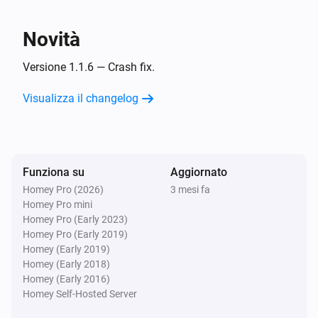
Disattivato
Novità
Smart Metering Plug
L'energia è cambiata
Versione 1.1.6 — Crash fix.
Visualizza il changelog
Smart Metering Plug
Il misuratore di potenza è cambiato
Smart Motion Sensor
Funziona su
Aggiornato
Il livello della batteria è cambiato
Homey Pro (2026)
3 mesi fa
Homey Pro mini
Smart Motion Sensor
Homey Pro (Early 2023)
L'allarme di movimento è stato attivato
Homey Pro (Early 2019)
Homey (Early 2019)
Homey (Early 2018)
Smart Motion Sensor
Homey (Early 2016)
L'allarme di movimento è stato disattivato
Homey Self-Hosted Server