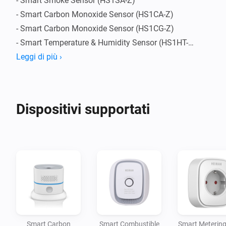
- Smart Smoke Sensor (HS1SA-Z)

- Smart Carbon Monoxide Sensor (HS1CA-Z)

- Smart Carbon Monoxide Sensor (HS1CG-Z)

- Smart Temperature & Humidity Sensor (HS1HT-Z)

- Smart Motion Sensor (HS1MS-Z)

Leggi di più ›
- Smart Metering Plug (HS2SKm-Z)

- Smart Plug (HS2SK-Z)

- Smart Sound and Flash Siren (HS2WD-Z)
Dispositivi supportati
Smart Carbon
Smart Combustible
Smart Metering