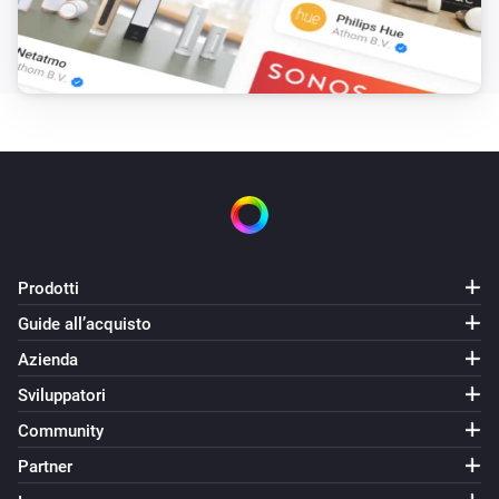
Smart Temperature and Humidity Sensor
Il livello della batteria è cambiato
E...
Smart Carbon Monoxide Sensor
L'allarme CO è acceso
Smart Combustible Gas Sensor
L'allarme gas è acceso
Prodotti
Guide all’acquisto
Smart Combustible Gas Sensor
The gas alarm is{{on|off}}
Azienda
Sviluppatori
Smart Metering Plug
Community
È attivato
Partner
Smart Motion Sensor