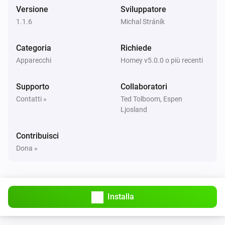
Smart Motion Sensor
Versione
Sviluppatore
L'allarme manomissione è stato attivato
1.1.6
Michal Stráník
Smart Motion Sensor
Categoria
Richiede
L'allarme manomissione è stato disattivato
Apparecchi
Homey v5.0.0 o più recenti
Smart Plug
Supporto
Collaboratori
Attivato
Contatti »
Ted Tolboom, Espen
Ljosland
Smart Plug
Disattivato
Contribuisci
Dona »
Smart Smoke Sensor
L'allarme fumo è stato attivato
Smart Smoke Sensor
Installa
L'allarme fumo è stato disattivato