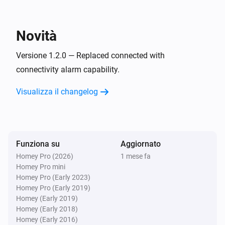
Sensore
L'allarme delle perdite si è spento
Novità
Sensore
L'allarme di perdita si è attivato
Versione 1.2.0 — Replaced connected with
connectivity alarm capability.
Sensore
Visualizza il changelog
L'allarme di utilizzo si è spento
Sensore
L'allarme di utilizzo è attivato
Funziona su
Aggiornato
Homey Pro (2026)
1 mese fa
Sensore
Homey Pro mini
La Modalità Assente è stata disattivata
Homey Pro (Early 2023)
Homey Pro (Early 2019)
Sensore
Homey (Early 2019)
La modalità assente è stata attivata
Homey (Early 2018)
Homey (Early 2016)