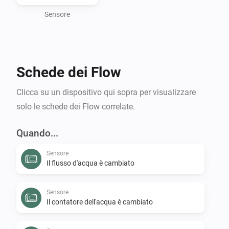
Che tu sia impegnato a ridurre la tua impronta 
ambientale, prevenire costosi danni causati dall'acqua 
Sensore
o espandere le tue capacità di domotica, l'app Flume 
per Homey offre una gestione intelligente dell'acqua 
direttamente a portata di mano.

Schede dei Flow
Per utilizzare quest'app, hai bisogno di un account 
Clicca su un dispositivo qui sopra per visualizzare
Flume attivo.

solo le schede dei Flow correlate.
Richiedere una chiave cliente personale e un segreto 
Quando...
per accedere all'API può essere fatto tramite il portale 
Sensore
Flume.
Il flusso d'acqua è cambiato
Sensore
Il contatore dell'acqua è cambiato