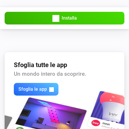
L'allarme di utilizzo è attivato
Installa
Sensore
La Modalità Assente è attivata
Sensore
Il livello della batteria è
livello
Sfoglia tutte le app
Poi...
Un mondo intero da scoprire.
Sensore
i
Disattiva la modalità Assente
Sfoglia le app
Sensore
i
Attiva la modalità Assente