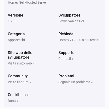
Homey Self-Hosted Server
Sensore
Il livello della batteria è cambiato a
livello
Versione
Sviluppatore
1.2.0
Edwin van de Pol
E...
Categoria
Richiede
Sensore
L'allarme della batteria è acceso
Apparecchi
Homey v12.2.0 o più recenti
Sito web dello
Supporto
Sensore
sviluppatore
È connesso
Contatti »
Visita il sito web »
Sensore
Community
Problemi
L'allarme del budget è attivo
Visita il forum »
Segnala un problema »
Sensore
Contribuisci
L'allarme di perdita è attivato
Dona »
Sensore