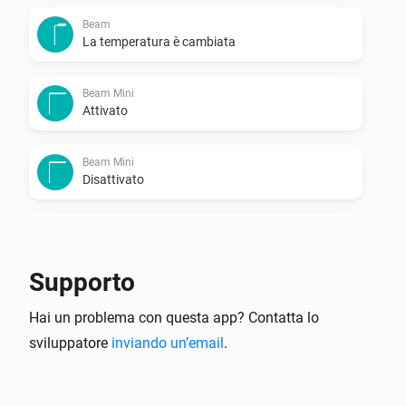
Beam
La temperatura è cambiata
Beam Mini
Attivato
Beam Mini
Disattivato
Beam Mini
L'umidità è cambiata
Supporto
Beam Mini
Hai un problema con questa app? Contatta lo
La temperatura è cambiata
sviluppatore
inviando un’email
.
Blizzard
Attivato