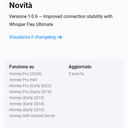
Novità
Blizzard
Disattivato
Versione 1.0.6 — Improved connection stability with
Whisper Flex Ultimate
Blizzard
Visualizza il changelog
La temperatura è cambiata
Bora
Attivato
Funziona su
Aggiornato
Homey Pro (2026)
5 anni fa
Bora
Homey Pro mini
Disattivato
Homey Pro (Early 2023)
Homey Pro (Early 2019)
Bora
Homey (Early 2019)
L'umidità è cambiata
Homey (Early 2018)
Homey (Early 2016)
Homey Self-Hosted Server
Bright
Attivato