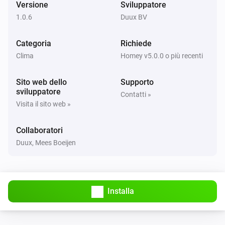
Versione
Sviluppatore
1.0.6
Duux BV
Bright
Disattivato
Categoria
Richiede
Clima
Homey v5.0.0 o più recenti
Bright
Il valore di PM2.5 è cambiato
Sito web dello
Supporto
sviluppatore
Contatti »
Duux
Visita il sito web »
Humidity changed
...
Collaboratori
Duux
Duux, Mees Boeijen
Particulate Matter-level (PM 2.5) changed
...
Duux
Temperature changed
...
Installa
North
Attivato