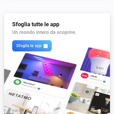
North
Disattivato
Sfoglia tutte le app
Un mondo intero da scoprire.
North
La temperatura è cambiata
Sfoglia le app
North
L'umidità è cambiata
Threesixty
Attivato
Threesixty
Disattivato
Tube