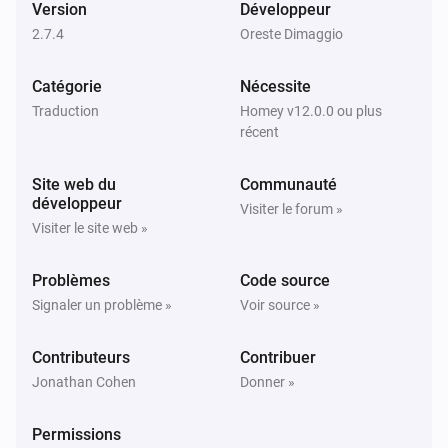
Version
Développeur
2.7.4
Oreste Dimaggio
Renault Zoe
Le niveau de la batterie a changé
Catégorie
Nécessite
Traduction
Homey v12.0.0 ou plus
Renault Zoe
récent
Changement de mode de charge
Site web du
Communauté
Renault Zoe
développeur
Visiter le forum »
La charge s'est arrêtée
Visiter le site web »
Renault Zoe
Problèmes
Code source
La charge a commencé
Signaler un problème »
Voir source »
Renault Zoe
Contributeurs
Contribuer
Véhicule n'est pas à la maison
Jonathan Cohen
Donner »
Renault Zoe
Permissions
Véhicule est à la maison