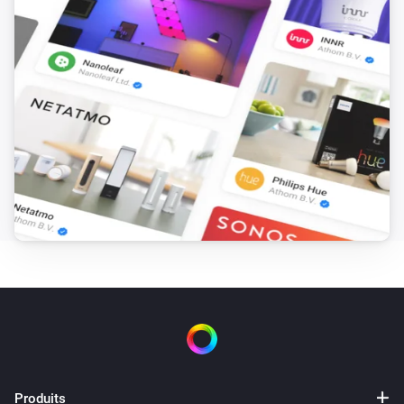
Dacia Spring
At home
Dacia Spring
Brachée
Renault Megane
Est activé
Renault Zoe
Est activé
Renault Zoe
Charge active
Renault Zoe
At home
Produits