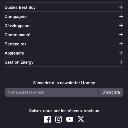
Guides Best Buy
Renault Zoe
Brachée
Compagnie
Développeurs
Alors...
Communauté
Partenaires
Dacia Spring
Activer
Apprendre
Gestion Energy
Dacia Spring
Désactiver
S’inscrire à la newsletter Homey
Dacia Spring
Alterner activé ou désactivé
Suivez-nous sur les réseaux sociaux
Dacia Spring
i
Start Charge