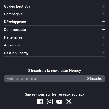
Guides Best Buy
Renault Zoe
Brachée
Compagnie
Développeurs
Alors...
Communauté
Partenaires
Dacia Spring
Activer
Apprendre
Gestion Energy
Dacia Spring
Désactiver
S’inscrire à la newsletter Homey
Dacia Spring
Alterner activé ou désactivé
Suivez-nous sur les réseaux sociaux
Dacia Spring
i
Start Charge