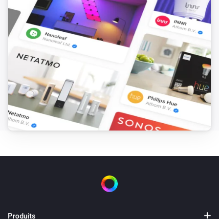
Dacia Spring
At home
Dacia Spring
Brachée
Renault Megane
Est activé
Renault Zoe
Est activé
Renault Zoe
Charge active
Renault Zoe
At home
Produits