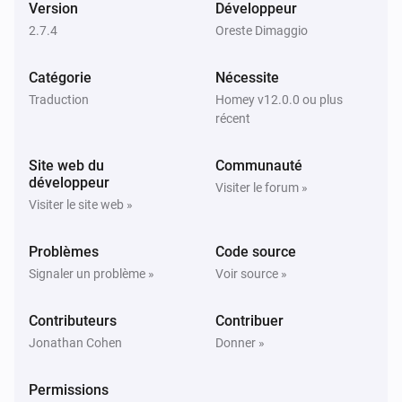
Version
Développeur
2.7.4
Oreste Dimaggio
Renault Zoe
Le niveau de la batterie a changé
Catégorie
Nécessite
Traduction
Homey v12.0.0 ou plus
Renault Zoe
récent
Changement de mode de charge
Site web du
Communauté
Renault Zoe
développeur
Visiter le forum »
La charge s'est arrêtée
Visiter le site web »
Renault Zoe
Problèmes
Code source
La charge a commencé
Signaler un problème »
Voir source »
Renault Zoe
Contributeurs
Contribuer
Véhicule n'est pas à la maison
Jonathan Cohen
Donner »
Renault Zoe
Permissions
Véhicule est à la maison