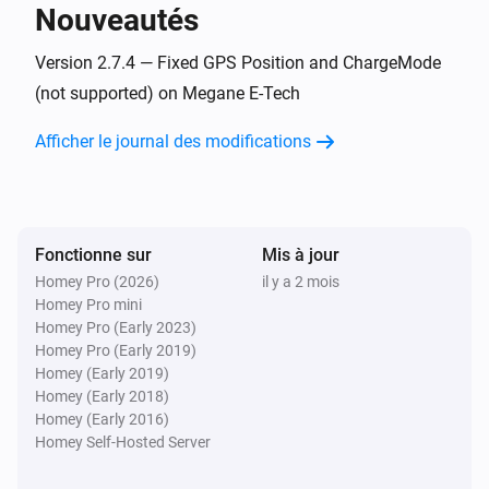
Nouveautés
Dacia Spring
Le véhicule est branché
Version 2.7.4 — Fixed GPS Position and ChargeMode
(not supported) on Megane E-Tech
Renault Megane
Afficher le journal des modifications
Activé
Renault Megane
Désactivé
Fonctionne sur
Mis à jour
Homey Pro (2026)
il y a 2 mois
Renault Megane
Homey Pro mini
Le niveau de la batterie a changé
Homey Pro (Early 2023)
Homey Pro (Early 2019)
Renault Zoe
Homey (Early 2019)
Activé
Homey (Early 2018)
Homey (Early 2016)
Homey Self-Hosted Server
Renault Zoe
Désactivé