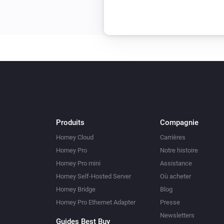
Produits
Compagnie
Homey Cloud
Carrières
Homey Pro
Notre histoire
Homey Pro mini
Assistance
Homey Self-Hosted Server
Où acheter
Homey Bridge
Blog
Homey Pro Ethernet Adapter
Presse
Newsletters
Guides Best Buy