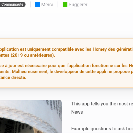
Merci
Suggérer
Communauté
Moods
commandés
d personnalisés.
Choisissez ou créez des préréglages de
o et Homey Self-Hosted Server.
lumière.
domotiques pour vous.
Homey Pro
Ethernet Adapter
tivité sans
tocoles.
Connectez-vous à votre
réseau Ethernet câblé.
pplication est uniquement compatible avec les Homey des générat
ntes (2019 ou antérieures).
e à jour est nécessaire pour que l’application fonctionne sur les 
cents. Malheureusement, le développeur de cette appli ne propose 
tance directe.
This app tells you the most r
News

Example questions to ask ho