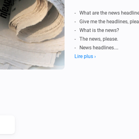
-   What are the news headline
-   Give me the headlines, plea
-   What is the news?

-   The news, please.

-   News headlines.

Lire plus ›
Versions

0.0.4 (Apr 23, 2016)

-   Changed news source from
lead to more recent news item
0.0.3 (Apr 07, 2016)
