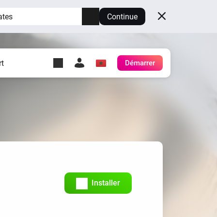
ates
Continue
t
Démarrer
y Self-Hosted Server
es
ez votre propre Homey.
h
Self-Hosted Server
Exécutez Homey sur votre
matériel.
Installer