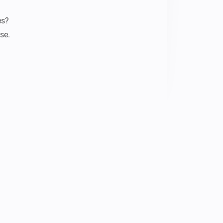
s?

se.

 Euronews to Sky News, which should 
s being read.
