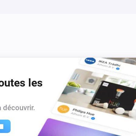
-   Provides basic functionalit
outes les
 découvrir.