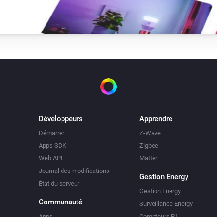
Développeurs
Apprendre
Démarrer
Z-Wave
Apps SDK
Zigbee
Web API
Matter
Journal des modifications
Gestion Energy
État du serveur
Gestion Energy
Communauté
Surveillance Energy
Apps
Compteurs P1