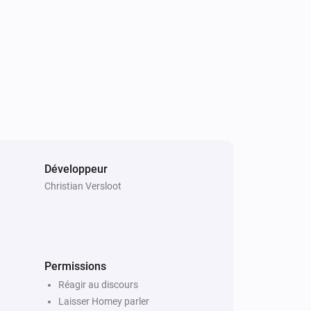
released before due to some errors, 
on 0.0.3 - now, you can select the 
 now includes a flow action card that 
number of articles you want Homey to 
Développeur
Christian Versloot
o @matjaz

 number of articles Homey curates, 
Permissions
Réagir au discours
Laisser Homey parler