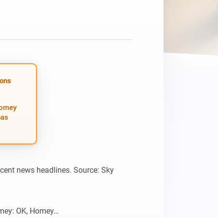
ions
Homey
pas
ecent news headlines. Source: Sky 
mey: OK, Homey…
