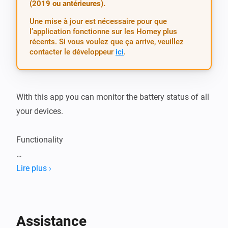
(2019 ou antérieures).
Une mise à jour est nécessaire pour que
l’application fonctionne sur les Homey plus
récents. Si vous voulez que ça arrive, veuillez
contacter le développeur
ici
.
With this app you can monitor the battery status of all 
your devices.

Functionality

Just adds an app settings page with all battery 
Lire plus ›
powered devices and their current battery level.

Flow

Assistance