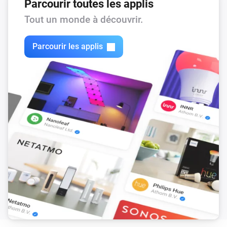
Parcourir toutes les applis
Final note

Tout un monde à découvrir.
The repository is available at: 
Parcourir les applis
https://github.com/harriedegroot/nl.hdg.battery

If you want to contribute, just create a pull-request and 
I will take a look!

Do you like this app? Consider a donation to support 
development.

[Donate]