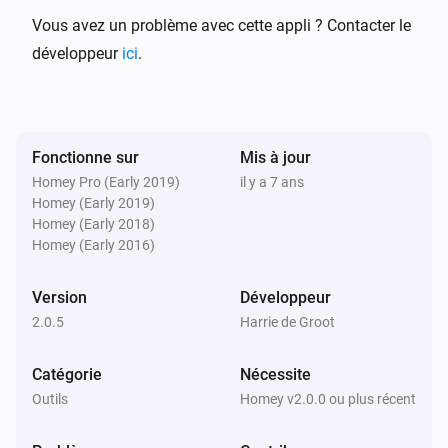
TIP: There is a nice forum post on how to get a 
Vous avez un problème avec cette appli ? Contacter le
notification when battery level changed for a device.

développeur
ici
.
Change Log

Fonctionne sur
Mis à jour
2.0.5

Homey Pro (Early 2019)
il y a 7 ans
Homey (Early 2019)
-   Small fix in error handling of api calls

Homey (Early 2018)
-   Moved to 2.x version scheme

Homey (Early 2016)
Version
Développeur
1.0.4

2.0.5
Harrie de Groot
-   Added a reference to the forum post on how to to 
Catégorie
Nécessite
get battery low notifications

Outils
Homey v2.0.0 ou plus récent
1.0.3
