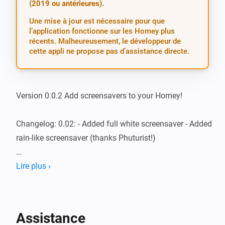
(2019 ou antérieures).
Une mise à jour est nécessaire pour que
l’application fonctionne sur les Homey plus
récents. Malheureusement, le développeur de
cette appli ne propose pas d’assistance directe.
Version 0.0.2 Add screensavers to your Homey!

Changelog: 0.02: - Added full white screensaver - Added 
rain-like screensaver (thanks Phuturist!)

0.01: - Rainbow on 10% intensity - T.I.F.F.-like floating - 
Lire plus ›
Energy-saving rotating pixel on 2 speeds

If you have suggestions, feel free to post them on 
Assistance
https://forum.athom.com/discussion/1376/screensavers