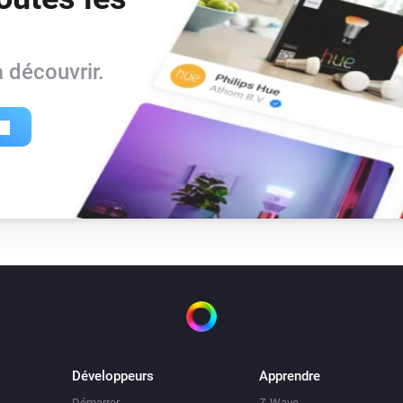
Door/Window Sensor
 découvrir.
L'alarme sabotage est en marche
Flood Sensor
L'alarme chaleur est en marche
Motion sensor
L'alarme mouvement est en marche
Multisensor
L'alarme mouvement est en marche
RGB Color Bulb
Est activé
Développeurs
Apprendre
Démarrer
Z-Wave