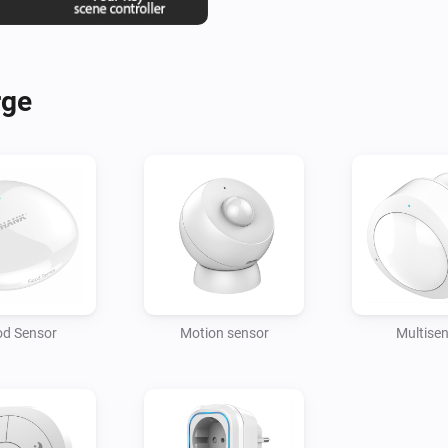
rge
od Sensor
Motion sensor
Multise