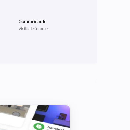
A button has been pressed
Scene Controller 4
Communauté
L'alarme batterie s'est activée
Visiter le forum »
Scene Controller 4
i
A button has been pressed
Smart Plug
Désactivé
Smart Plug
Le courant électrique a changé