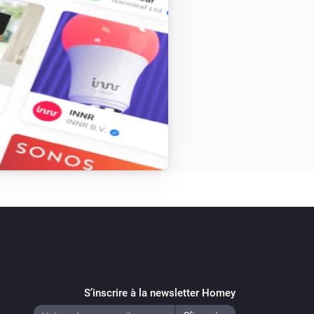
Door/Window Sensor
L'alarme batterie est en marche
Flood Sensor
L'alarme sabotage est en marche
Motion sensor
L'alarme sabotage est en marche
Multisensor
L'alarme sabotage est en marche
Scene Controller 1
L'alarme batterie est en marche
S’inscrire à la newsletter Homey