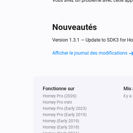
Vous avez un problème avec cette appl
Multisensor
L'alarme mouvement s'est activée
Nouveautés
Multisensor
Version 1.3.1 — Update to SDK3 for H
La température a changé
Afficher le journal des modifications
Multisensor
L'alarme sabotage s'est désactivée
Multisensor
Fonctionne sur
Le niveau de la batterie a changé
Mis 
Homey Pro (2026)
il y a
Homey Pro mini
RGB Color Bulb
Homey Pro (Early 2023)
Intensité lumineuse modifiée
Homey Pro (Early 2019)
Homey (Early 2019)
Homey (Early 2018)
Scene Controller 1