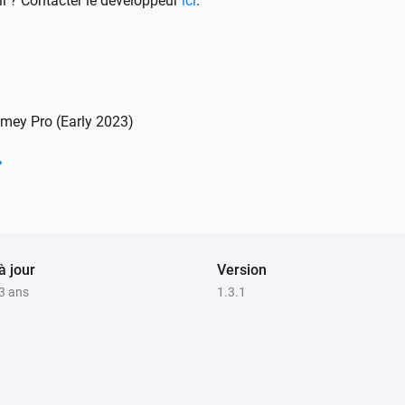
i ? Contacter le développeur
ici
.
Multisensor
L'alarme mouvement s'est désactivée
Multisensor
omey Pro (Early 2023)
L'humidité a changé
Multisensor
L'alarme batterie s'est activée
RGB Color Bulb
à jour
Activé
Version
 3 ans
1.3.1
Scene Controller 1
Le niveau de la batterie a changé
Scene Controller 1