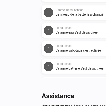
Door/Window Sensor
Le niveau de la batterie a changé
Flood Sensor
L'alarme eau s'est désactivée
Flood Sensor
L'alarme sabotage s'est activée
Flood Sensor
L'alarme batterie s'est désactivée
Motion sensor
L'alarme mouvement s'est désacti
Assistance
Motion sensor
L'alarme batterie s'est activée