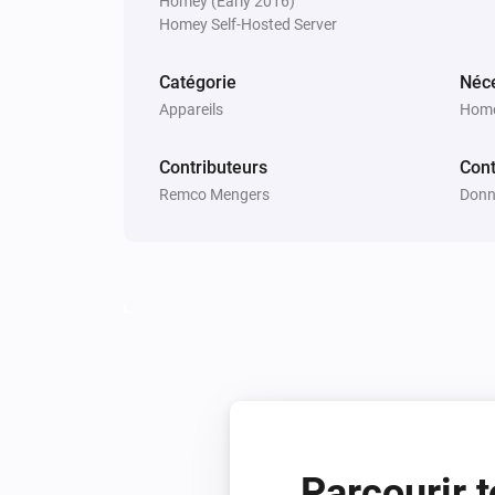
Homey (Early 2016)
L'alarme batterie s'est désactivée
Homey Self-Hosted Server
Scene Controller 1
Catégorie
Néce
A scene (
) has been activat
scene
with
Appareils
button
Home
Contributeurs
Cont
Scene Controller 4
L'alarme batterie s'est désactivée
Remco Mengers
Donn
Scene Controller 4
A scene (
) has been activat
scene
with
button
Smart Plug
Le compteur électrique a changé
Smart Plug
Le voltage a changé
Parcourir t