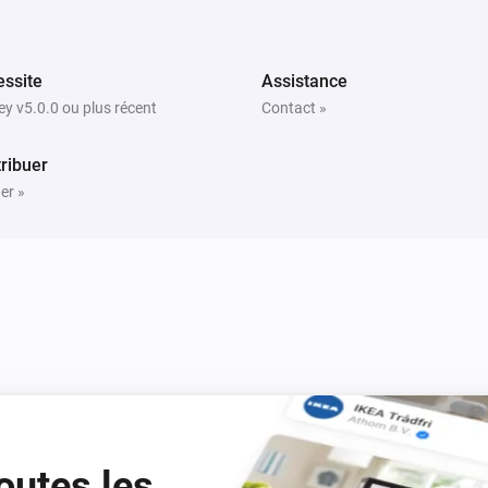
The battery alarm turned on
Scene Controller 4
ssite
Assistance
ed
Le niveau de la batterie a changé
i
y v5.0.0 ou plus récent
Contact »
ribuer
Scene Controller 4
The battery alarm turned on
er »
Smart Plug
ed
Activé
i
Smart Plug
L'énergie a changé
outes les