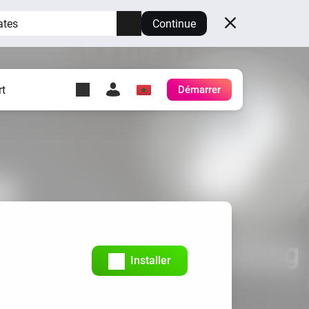
ates
Continue
t
Démarrer
y Self-Hosted Server
es
ez votre propre Homey.
h
Self-Hosted Server
Exécutez Homey sur votre
matériel.
Installer