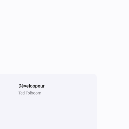
Multisensor
La luminance a changé
Multisensor
L'alarme sabotage s'est activée
Multisensor
L'alarme batterie s'est désactivée
RGB Color Bulb
Désactivé
Développeur
Ted Tolboom
Scene Controller 1
L'alarme batterie s'est activée
Scene Controller 1
i