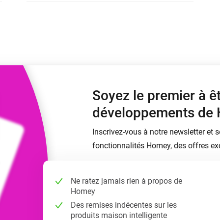
Moods
commandés
d personnalisés.
Choisissez ou créez des préréglages de
o et Homey Self-Hosted Server.
lumière.
domotiques pour vous.
Homey Energy Dongle
tivité sans
Surveillez la consommation
tocoles.
d’énergie de votre maison en
temps réel.
Soyez le premier à ê
développements de
Inscrivez-vous à notre newsletter et 
fonctionnalités Homey, des offres exc
Ne ratez jamais rien à propos de
Homey
Des remises indécentes sur les
produits maison intelligente