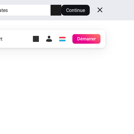
ates
Continue
t
Démarrer
y Self-Hosted Server
es
ez votre propre Homey.
h
Self-Hosted Server
Exécutez Homey sur votre
matériel.