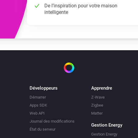
De l’inspiration pour votre maison
intelligente
Développeurs
Apprendre
Démarrer
Z-Wave
Apps SDK
Zigbee
Web API
Matter
Journal des modifications
Gestion Energy
État du serveur
Gestion Energy