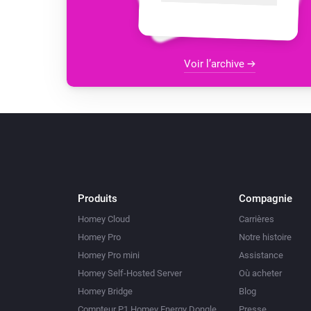
Voir l’archive
Produits
Compagnie
Homey Cloud
Carrières
Homey Pro
Notre histoire
Homey Pro mini
Assistance
Homey Self-Hosted Server
Où acheter
Homey Bridge
Blog
Compteur P1 Homey Energy Dongle
Presse