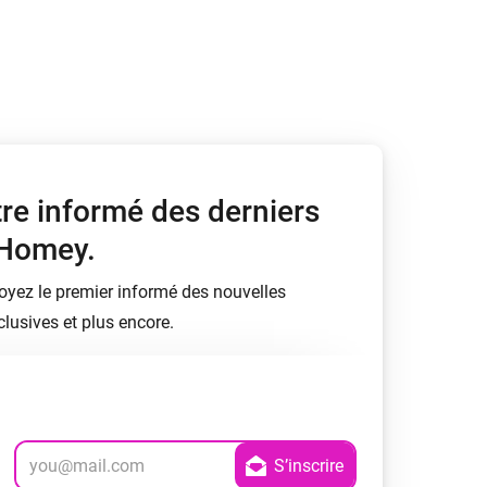
Homey Pro
Ethernet Adapter
Connectez-vous à votre
réseau Ethernet câblé.
tre informé des derniers
 Homey.
soyez le premier informé des nouvelles
lusives et plus encore.