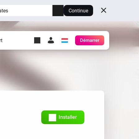
ates
Continue
t
Démarrer
y Self-Hosted Server
es
ez votre propre Homey.
h
Self-Hosted Server
Exécutez Homey sur votre
matériel.
Installer