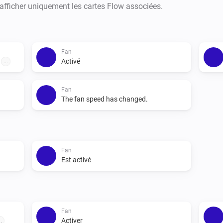
 afficher uniquement les cartes Flow associées.
Fan
à
Activé
...
Fan
The fan speed has changed.
Fan
Est activé
Fan
Activer
..