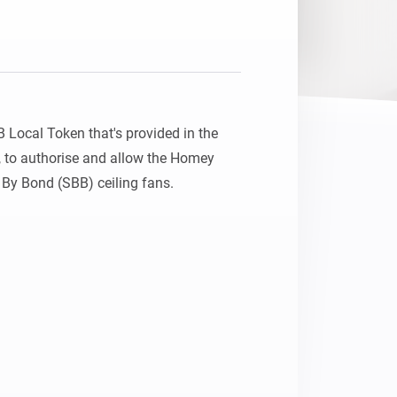
Homey Pro
Ethernet Adapter
Connectez-vous à votre
réseau Ethernet câblé.
Local Token that's provided in the 
 to authorise and allow the Homey 
 By Bond (SBB) ceiling fans.