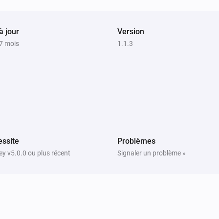
à jour
Version
a 7 mois
1.1.3
ssite
Problèmes
y v5.0.0 ou plus récent
Signaler un problème »