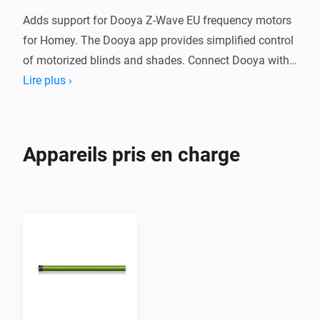
Adds support for Dooya Z-Wave EU frequency motors 
for Homey. The Dooya app provides simplified control 
of motorized blinds and shades. Connect Dooya with 
Homey to create Flows to simplify your smart home.

Lire plus ›
Supported Devices

Appareils pris en charge