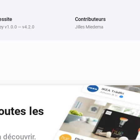
from there created new files w
cleaned up.
ssite
Contributeurs
y v1.0.0 — v4.2.0
Jilles Miedema
outes les
 découvrir.