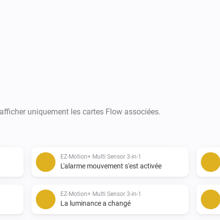
Changelog:

03 May 2017 - 0.0.5 - First Co
----------------------------------------------------
Future Development:

 afficher uniquement les cartes Flow associées.
Next on the list is

-   Flow Cards

EZ-Motion+ Multi Sensor 3-in-1
-   Mobile Cards

L'alarme mouvement s'est activée
-   Then other devices by Expr
EZ-Motion+ Multi Sensor 3-in-1
----------------------------------------------------
La luminance a changé