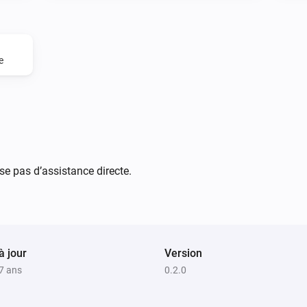
CREDITS:

Please note that JILLES MIED
e
HMS100 by HomeSeer. That app
original EXPRESS CONTROLS E
basic motion detection. It do
did however pull together all o
developing the app according
se pas d’assistance directe.
EXPRESS CONTROLS make other 
This is important because the
development boards and devic
à jour
Version
With that in mind, I decide it 
 7 ans
0.2.0
actual manufacturer and have 
I used his code as a base to 