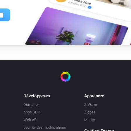
Développeurs
Apprendre
Démarrer
Z-Wave
Apps SDK
Zigbee
Web API
Matter
Journal des modifications