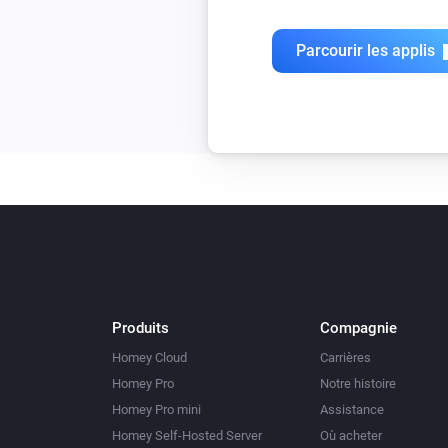
Parcourir les applis
Produits
Compagnie
Homey Cloud
Carrières
Homey Pro
Notre histoire
Homey Pro mini
Assistance
Homey Self-Hosted Server
Où acheter