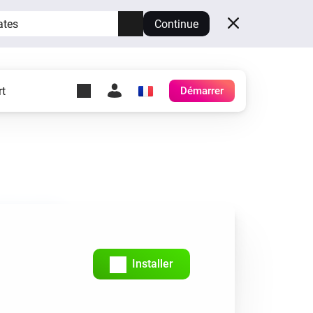
ates
Continue
t
Démarrer
y Self-Hosted Server
es
ez votre propre Homey.
h
Self-Hosted Server
Exécutez Homey sur votre
matériel.
Installer