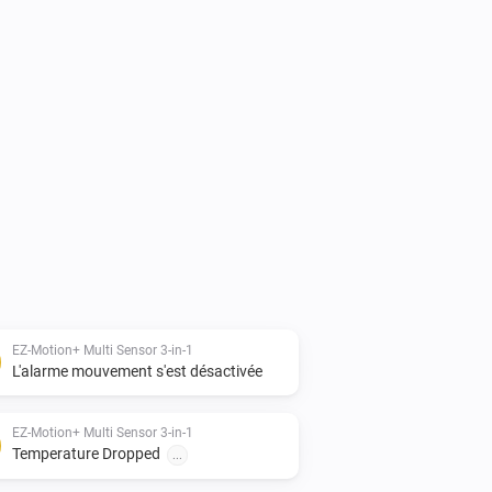
mmit to Github

--------------------

EZ-Motion+ Multi Sensor 3-in-1
L'alarme mouvement s'est désactivée
ess Controls

EZ-Motion+ Multi Sensor 3-in-1
--------------------

Temperature Dropped
...