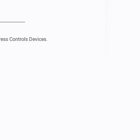
--------------------

ess Controls Devices.

ON+ 3 IN 1 Device working
