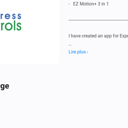
-   EZ Motion+ 3 in 1

----------------------------------------------------
I have created an app for Expr
Right now I have the EZ-MOTI
Lire plus ›
[EZ Motion + 3 in 1]

rge
  ----------------------------

  REQUESTS:

  Visit the Discussion Forum

  ----------------------------
