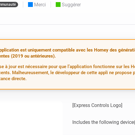
Merci
Suggérer
mmunauté
Moods
commandés
d personnalisés.
Choisissez ou créez des préréglages de
o et Homey Self-Hosted Server.
lumière.
domotiques pour vous.
Homey Pro
Ethernet Adapter
tivité sans
tocoles.
Connectez-vous à votre
réseau Ethernet câblé.
pplication est uniquement compatible avec les Homey des générat
ntes (2019 ou antérieures).
e à jour est nécessaire pour que l’application fonctionne sur les 
cents. Malheureusement, le développeur de cette appli ne propose 
tance directe.
[Express Controls Logo]

Includes the following device(s