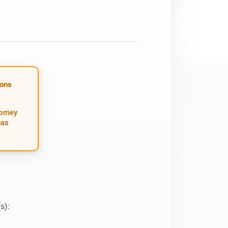
ions
Homey
pas
):
