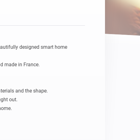
Homey Pro
Ethernet Adapter
Connectez-vous à votre
réseau Ethernet câblé.
utifully designed smart home 
d made in France.

terials and the shape.

ght out.
