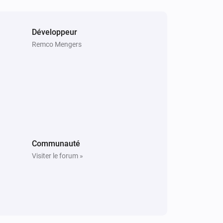
Micro Smart Plug
Alterner activé ou désactivé
Développeur
Remco Mengers
Smart Plug
Désactiver
Communauté
Visiter le forum »