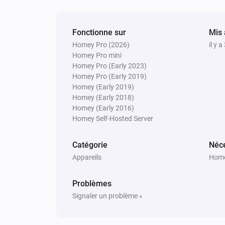
Micro Smart Plug
Activer
Fonctionne sur
Mis 
Homey Pro (2026)
il y a
Micro Smart Plug
Homey Pro mini
Reset power meter
Homey Pro (Early 2023)
Homey Pro (Early 2019)
Homey (Early 2019)
Smart Plug
Homey (Early 2018)
Alterner activé ou désactivé
Homey (Early 2016)
Homey Self-Hosted Server
Catégorie
Néce
Appareils
Home
Problèmes
Signaler un problème »