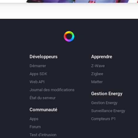
Développeurs
Apprendre
Démarrer
Z-Wave
Apps SDK
Zigbee
Web API
Matter
Journal des modifications
Gestion Energy
État du serveur
Gestion Energy
Communauté
Surveillance Energy
Apps
Compteurs P1
Forum
Test d’intrusion