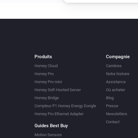
Produits
Compagnie
Homey Cloud
Carrières
Homey Pro
Notre histoire
Homey Pro mini
Assistance
Homey Self-Hosted Server
Où acheter
Homey Bridge
Blog
Compteur P1 Homey Energy Dongle
Presse
Homey Pro Ethernet Adapter
Newsletters
Contact
Guides Best Buy
Motion Sensors