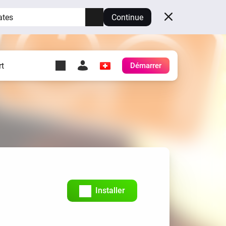
ates
Continue
t
Démarrer
y Self-Hosted Server
es
ez votre propre Homey.
h
Self-Hosted Server
Exécutez Homey sur votre
matériel.
Installer