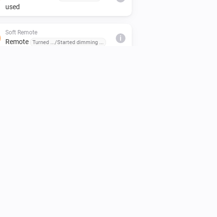
used
Soft Remote
i
Remote
Turned .../Started dimming ...
Wall Switch
i
Scene button pressed