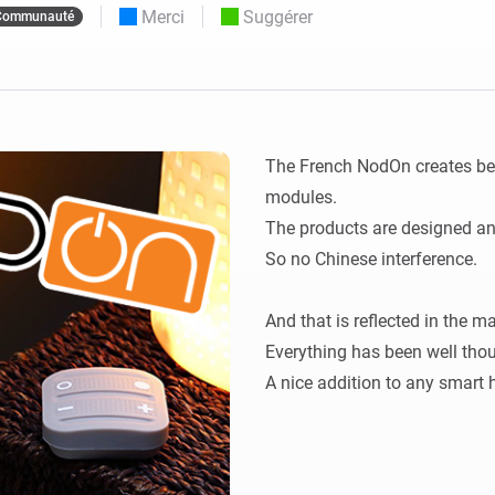
Merci
Suggérer
Communauté
Moods
commandés
d personnalisés.
Choisissez ou créez des préréglages de
o et Homey Self-Hosted Server.
lumière.
domotiques pour vous.
Homey Energy Dongle
tivité sans
Surveillez la consommation
tocoles.
d’énergie de votre maison en
temps réel.
The French NodOn creates bea
modules.

The products are designed an
So no Chinese interference.

And that is reflected in the ma
Everything has been well thou