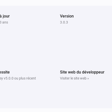
Micro Smart Plug
Désactiver
à jour
Version
 3 ans
3.0.3
Smart Plug
i
Activer
ssite
Site web du développeur
y v5.0.0 ou plus récent
Visiter le site web »