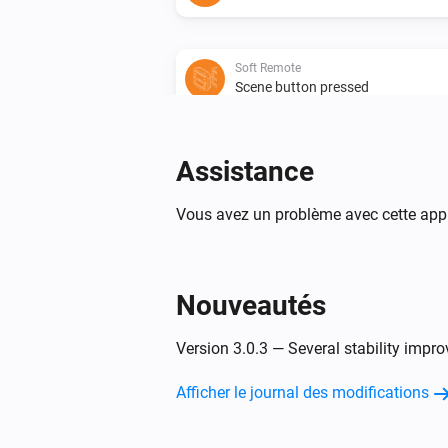
Soft Remote
Scene button pressed
Wall Switch
Assistance
Le niveau de la batterie a changé
Vous avez un problème avec cette appl
Wall Switch
Scene
is
Button
Pressed ...x
Nouveautés
Et...
Version 3.0.3 — Several stability impr
Micro Smart Plug
Est activé
Afficher le journal des modifications
Alors...