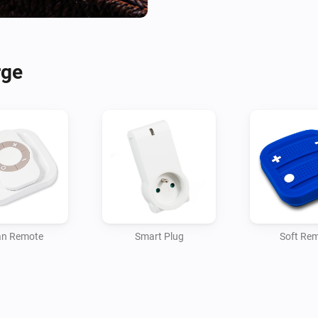
rge
an Remote
Smart Plug
Soft Re