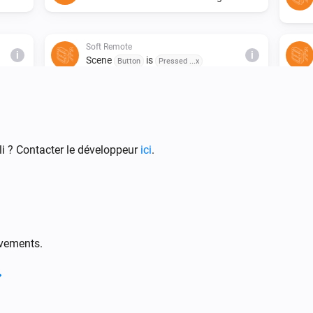
Soft Remote
i
i
Scene
is
Button
Pressed ...x
Wall Switch
Button sequence
Users sequence
i
used
i ? Contacter le développeur
ici
.
Wall Switch
i
i
Remote
Turned .../Started dimming ...
ovements.
Smart Plug
Est activé