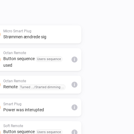
Micro Smart Plug
Strømmen ændrede sig
Octan Remote
Button sequence
Users sequence
i
used
Octan Remote
i
Remote
Turned .../Started dimming ...
Smart Plug
i
Power was interupted
Soft Remote
Button sequence
Users sequence
i