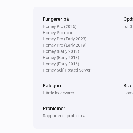
Micro Smart Plug
Tændt
Fungerer på
Opda
Homey Pro (2026)
for 3
Micro Smart Plug
Homey Pro mini
Reset power meter
Homey Pro (Early 2023)
Homey Pro (Early 2019)
Homey (Early 2019)
Smart Plug
Homey (Early 2018)
Tænd eller sluk
Homey (Early 2016)
Homey Self-Hosted Server
Kategori
Kræ
Hårde hvidevarer
Homey
Problemer
Rapporter et problem »