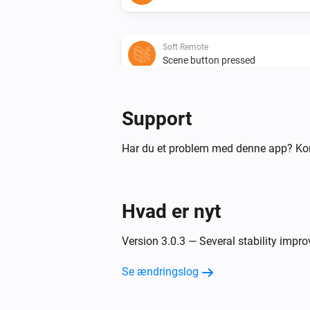
Soft Remote
Scene button pressed
Wall Switch
Support
Batteriniveauet har ændret sig
Har du et problem med denne app? Ko
Wall Switch
Scene
is
Button
Pressed ...x
Hvad er nyt
Og...
Version 3.0.3 — Several stability impr
Micro Smart Plug
Er tændt
Se ændringslog
Så...