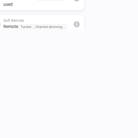
used
Soft Remote
i
Remote
Turned .../Started dimming ...
Wall Switch
i
Scene button pressed