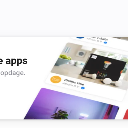
e apps
t opdage.