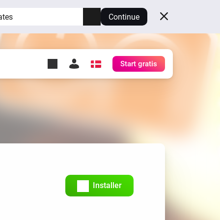
ates
Continue
Start gratis
y Self-Hosted Server
æg
rt for din egen Homey.
h
Self-Hosted Server
Kør Homey på din hardware.
Installer