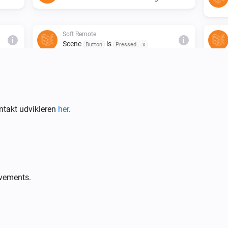
Soft Remote
i
i
Scene
is
Button
Pressed ...x
Wall Switch
Button sequence
Users sequence
i
used
ntakt udvikleren
her
.
Wall Switch
i
i
Remote
Turned .../Started dimming ...
ovements.
Smart Plug
Er tændt