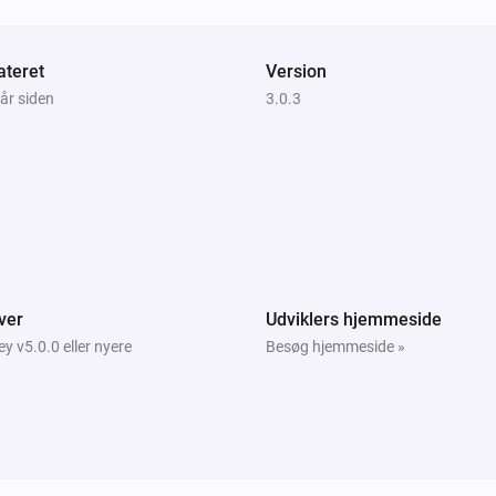
Micro Smart Plug
Slukket
teret
Version
 år siden
3.0.3
Smart Plug
i
Tændt
ver
Udviklers hjemmeside
 v5.0.0 eller nyere
Besøg hjemmeside »