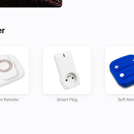
er
an Remote
Smart Plug
Soft Re