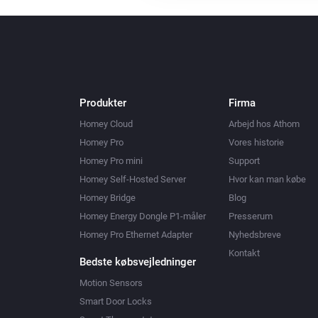
Produkter
Firma
Homey Cloud
Arbejd hos Athom
Homey Pro
Vores historie
Homey Pro mini
Support
Homey Self-Hosted Server
Hvor kan man købe
Homey Bridge
Blog
Homey Energy Dongle P1-måler
Presserum
Homey Pro Ethernet Adapter
Nyhedsbreve
Kontakt
Bedste købsvejledninger
Motion Sensors
Smart Door Locks