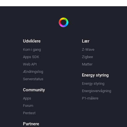
Udviklere
Lær
Kom i gang
Z-Wave
Apps SDK
Zigbee
Web API
Matter
Ændringslog
Energy styring
Serverstatus
Energy styring
Community
Energiovervågning
Apps
P1-målere
Forum
Pentest
Partnere