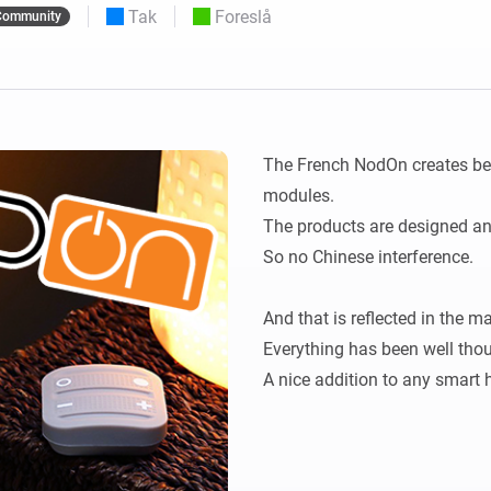
Tak
Foreslå
Community
 og Homey Self-Hosted Server.
elektronik til dig.
Homey Energy Dongle
e
Overvåg dit hjems
seks
energiforbrug i realtid.
The French NodOn creates bea
modules.

The products are designed an
So no Chinese interference.

And that is reflected in the ma
Everything has been well thou