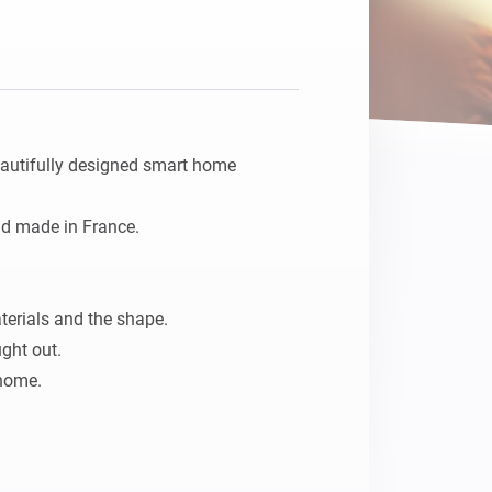
Homey Pro
Ethernet Adapter
Opret forbindelse til dit
kablede Ethernet-netværk.
utifully designed smart home 
d made in France.

terials and the shape.

ght out.
