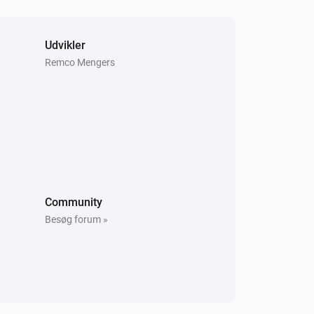
Micro Smart Plug
Tænd eller sluk
Udvikler
Remco Mengers
Smart Plug
Slukket
Community
Besøg forum »