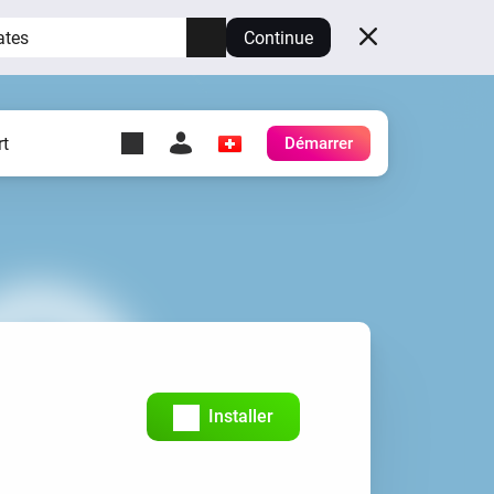
ates
Continue
t
Démarrer
y Self-Hosted Server
es
ez votre propre Homey.
h
Self-Hosted Server
Exécutez Homey sur votre
matériel.
Installer