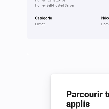
Homey (Early 2016)
Homey Self-Hosted Server
Catégorie
Néce
Climat
Home
Parcourir t
applis