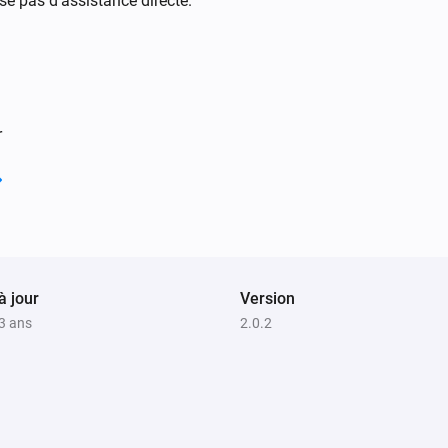
se pas d’assistance directe.
- Several conditions 

- More measurements of diff
r
à jour
Version
 3 ans
2.0.2