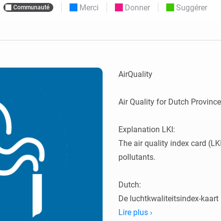
Merci
Donner
Suggérer
Communauté
Moods
commandés
d personnalisés.
Choisissez ou créez des préréglages de
o et Homey Self-Hosted Server.
lumière.
domotiques pour vous.
Homey Energy Dongle
tivité sans
Surveillez la consommation
tocoles.
d’énergie de votre maison en
temps réel.
AirQuality

Air Quality for Dutch Province
Explanation LKI:

The air quality index card (LK
pollutants.

Dutch:

De luchtkwaliteitsindex-kaart 
belangrijkste luchtverontreini
Lire plus ›