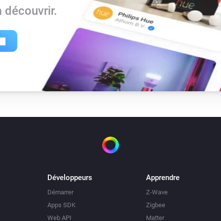
 découvrir.
Développeurs
Apprendre
Démarrer
Z-Wave
Apps SDK
Zigbee
Web API
Matter