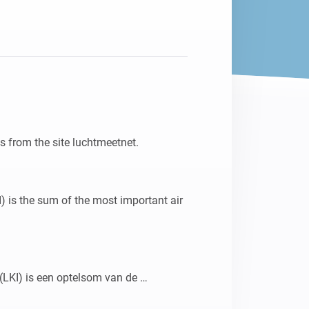
Homey Pro
Ethernet Adapter
Connectez-vous à votre
réseau Ethernet câblé.
s from the site luchtmeetnet. 

I) is the sum of the most important air 
(LKI) is een optelsom van de 
gende stoffen.
