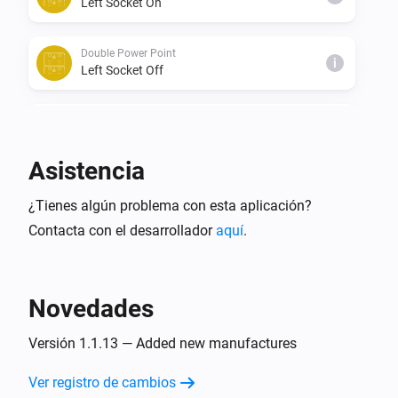
Left Socket On
Double Power Point
i
Left Socket Off
Double Power Point
i
Right Socket On
Asistencia
Double Power Point
i
¿Tienes algún problema con esta aplicación?
Right Socket Off
Contacta con el desarrollador
aquí
.
Five Light Switch
Encendido
Novedades
Five Light Switch
Apagado
Versión 1.1.13 — Added new manufactures
Ver registro de cambios
Light Dimmer