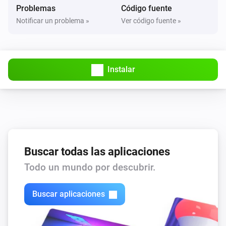
i
Problemas
Código fuente
Fan Off
Notificar un problema »
Ver código fuente »
Quad Light Switch
Encendido
Instalar
Quad Light Switch
Apagado
Single Light Switch
Encendido
Buscar todas las aplicaciones
Single Light Switch
Apagado
Todo un mundo por descubrir.
Triple Light Switch
Buscar aplicaciones
Encendido