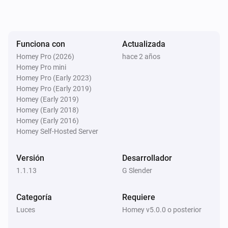
Encendido
Light Dimmer
Funciona con
Actualizada
Apagado
Homey Pro (2026)
hace 2 años
Homey Pro mini
Light Dimmer
Homey Pro (Early 2023)
La intensidad de la luz ha cambiado
Homey Pro (Early 2019)
Homey (Early 2019)
Homey (Early 2018)
Light Fan Controller
Homey (Early 2016)
Encendido
Homey Self-Hosted Server
Light Fan Controller
Versión
Desarrollador
Apagado
1.1.13
G Slender
Light Fan Controller
i
Categoría
Requiere
Fan On
Luces
Homey v5.0.0 o posterior
Light Fan Controller