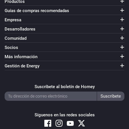
Productos
Está encendido
Guías de compras recomendadas
Quad Light Switch
Empresa
Está encendido
Desarrolladores
Comunidad
Single Light Switch
Está encendido
Socios
Más información
Triple Light Switch
Gestión de Energy
Está encendido
Twin Light Switch
Suscríbete al boletín de Homey
Está encendido
Entonces...
Síguenos en las redes sociales
Double Power Point
i
Switch On Left Socket