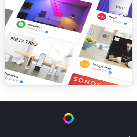
Triple Light Switch
Apagado
Twin Light Switch
Encendido
Twin Light Switch
Apagado
Y...
Five Light Switch
Está encendido
Light Dimmer
Está encendido
Light Fan Controller