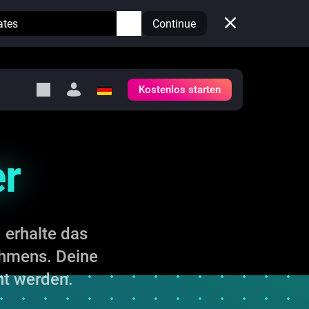
ates
Continue
Kostenlos starten
y Self-Hosted Server
ge
er
deinen eigenen Homey.
h
Self-Hosted Server
Lass Homey auf deiner
Hardware laufen.
 erhalte das
ehmens. Deine
ht werden.