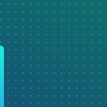
Homey Pro
Ethernet Adapter
Stelle eine Verbindung mit
deinem Ethernet-Netzwerk
her.