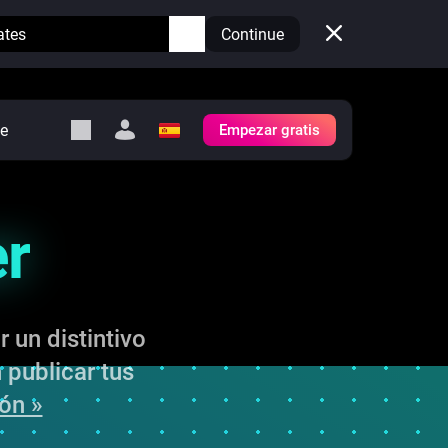
ates
Continue
e
Empezar gratis
y Self-Hosted Server
es
er
tu propio Homey.
h
Self-Hosted Server
Ejecuta Homey en tu
hardware.
 un distintivo
 publicar tus
ón »