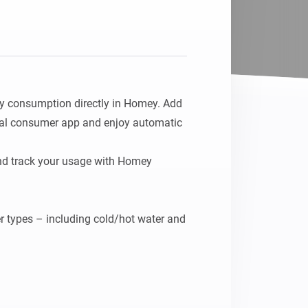
Homey Pro
Ethernet Adapter
Stelle eine Verbindung mit
deinem Ethernet-Netzwerk
her.
y consumption directly in Homey. Add 
tal consumer app and enjoy automatic 
nd track your usage with Homey 
r types – including cold/hot water and 