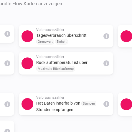
wandte Flow-Karten anzuzeigen.
Verbrauchszähler
i
Tagesverbrauch überschritt
i
Grenzwert
Einheit
Verbrauchszähler
Rücklauftemperatur ist über
i
i
Maximale Rücklauftemp
Verbrauchszähler
Hat Daten innerhalb von
Stunden
i
i
Stunden empfangen
i