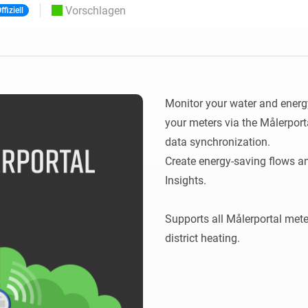
Moods
Vorschlagen
ffiziell
ashboards.
Wähle oder erstelle Voreinstellungen für die
en
Beleuchtung.
 und Homey Self-Hosted Server.
rt-Home-Geräte für Sie.
Homey Energy Dongle
kabellose
Überwachen Sie den
 sechs
Stromverbrauch Ihres
Hauses in Echtzeit.
Monitor your water and energ
your meters via the Målerpor
data synchronization.

Create energy-saving flows a
Insights.

Supports all Målerportal mete
district heating.