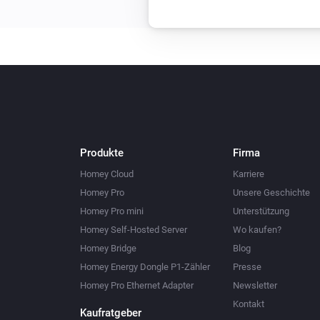
Produkte
Firma
Homey Cloud
Karriere
Homey Pro
Unsere Geschichte
Homey Pro mini
Unterstützung
Homey Self-Hosted Server
Wo kaufen?
Homey Bridge
Blog
Homey Energy Dongle P1-Zähler
Presse
Homey Pro Ethernet Adapter
Newsletter
Kontakt
Kaufratgeber