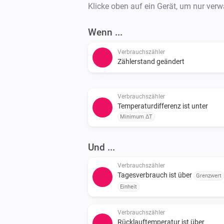
Klicke oben auf ein Gerät, um nur ver
Wenn ...
Verbrauchszähler
Zählerstand geändert
Verbrauchszähler
Temperaturdifferenz ist unter
Minimum ΔT
Und ...
Verbrauchszähler
Tagesverbrauch ist über
Grenzwert
Einheit
Verbrauchszähler
Rücklauftemperatur ist über