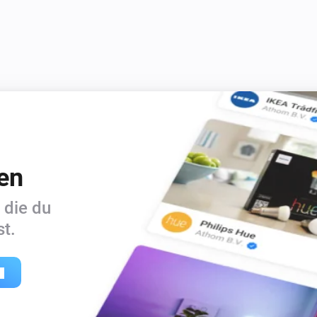
en
 die du
t.