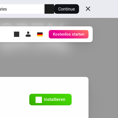
ates
Continue
Kostenlos starten
y Self-Hosted Server
ge
deinen eigenen Homey.
h
Self-Hosted Server
Lass Homey auf deiner
Hardware laufen.
Installieren