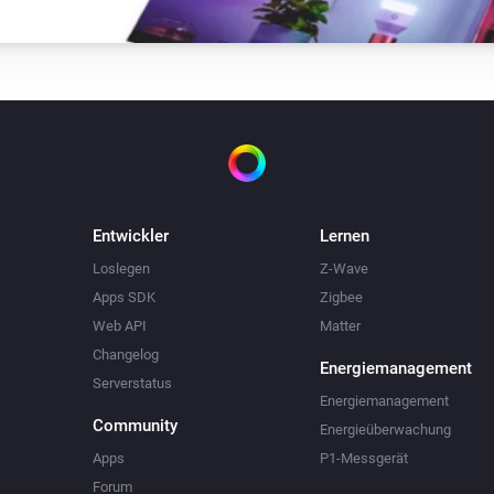
Entwickler
Lernen
Loslegen
Z-Wave
Apps SDK
Zigbee
Web API
Matter
Changelog
Energiemanagement
Serverstatus
Energiemanagement
Community
Energieüberwachung
Apps
P1-Messgerät
Forum