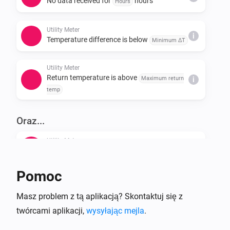
No data received for
hours
Hours
Utility Meter
i
Temperature difference is below
Minimum ΔT
Utility Meter
Return temperature is above
Maximum return
i
temp
Oraz...
Utility Meter
i
Daily consumption is above
Threshold
Unit
Pomoc
Utility Meter
i
Has received data within
hours
Hours
Masz problem z tą aplikacją? Skontaktuj się z
twórcami aplikacji,
wysyłając mejla
.
Utility Meter
i
Temperature difference is above
ΔT threshold