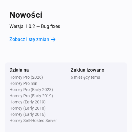
Nowości
Utility Meter
Return temperature is above
Temperature
i
Wersja 1.0.2 — Bug fixes
threshold
Zobacz listę zmian
Wtedy...
Utility Meter
i
Refresh meter readings
Działa na
Zaktualizowano
Homey Pro (2026)
6 miesięcy temu
Homey Pro mini
Homey Pro (Early 2023)
Homey Pro (Early 2019)
Homey (Early 2019)
Homey (Early 2018)
Homey (Early 2016)
Homey Self-Hosted Server