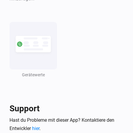
Der Laufende Alarm wurde eingeschaltet
Fernwärmezähler (GJ)
Der laufende Alarm wurde ausgeschaltet
Fernwärmezähler (GJ)
Der monetäre Wert hat sich geändert
Flüssigkeitszähler (gal)
Der Laufende Alarm wurde eingeschaltet
Gerätewerte
Flüssigkeitszähler (gal)
Der laufende Alarm wurde ausgeschaltet
Support
Flüssigkeitszähler (gal)
Der monetäre Wert hat sich geändert
Hast du Probleme mit dieser App? Kontaktiere den
Entwickler
hier
.