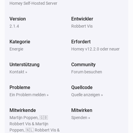
Homey Self-Hosted Server
Gaszähler (ft3)
Der monetäre Wert hat sich geändert
Version
Entwickler
2.1.4
Robbert Vis
Gaszähler (m3)
Der Gaszähler hat sich geändert
Kategorie
Erfordert
Energie
Gaszähler (m3)
Homey v12.2.0 oder neuer
Der Laufende Alarm wurde eingeschaltet
Unterstützung
Community
Gaszähler (m3)
Kontakt »
Forum besuchen
Der laufende Alarm wurde ausgeschaltet
Probleme
Quellcode
Gaszähler (m3)
Ein Problem melden »
Quelle anzeigen »
Der monetäre Wert hat sich geändert
Mitwirkende
Mitwirken
Gewichtsmesser (oz)
Martijn Poppen, 🇬🇧
Spenden »
Der Laufende Alarm wurde eingeschaltet
Robbert Vis & Martijn
Poppen, 🇳🇱 Robbert Vis &