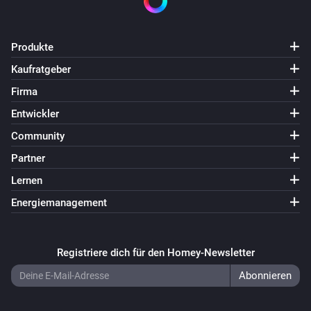
Wasserzähler (m3)
Der monetäre Wert hat sich geändert
Produkte
Kaufratgeber
Und ...
Firma
Energiezähler (kWh)
Entwickler
Arbeitet
Community
Partner
Energiezähler (W)
Arbeitet
Lernen
Energiemanagement
Fernwärmezähler (GJ)
Arbeitet
Registriere dich für den Homey-Newsletter
Flüssigkeitszähler (gal)
Arbeitet