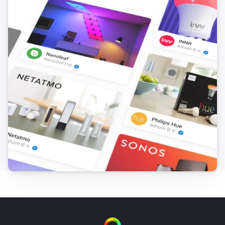
Wasserzähler (ft3)
Der Laufende Alarm wurde eingeschaltet
Wasserzähler (ft3)
Der laufende Alarm wurde ausgeschaltet
Wasserzähler (ft3)
Der monetäre Wert hat sich geändert
Wasserzähler (m3)
Der Wasserzähler hat sich geändert
Wasserzähler (m3)
Der Laufende Alarm wurde eingeschaltet
Wasserzähler (m3)
Der laufende Alarm wurde ausgeschaltet