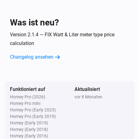
Flüssigkeitszähler (L)
Das Volumen hat sich geändert
Was ist neu?
Flüssigkeitszähler (L)
Der Laufende Alarm wurde eingeschaltet
Version 2.1.4 — FIX Watt & Liter meter type price
calculation
Flüssigkeitszähler (L)
Der laufende Alarm wurde ausgeschaltet
Changelog ansehen
Flüssigkeitszähler (L)
Der monetäre Wert hat sich geändert
Funktioniert auf
Aktualisiert
Gaszähler (ft3)
Homey Pro (2026)
vor 8 Monaten
Der Laufende Alarm wurde eingeschaltet
Homey Pro mini
Homey Pro (Early 2023)
Homey Pro (Early 2019)
Gaszähler (ft3)
Homey (Early 2019)
Der laufende Alarm wurde ausgeschaltet
Homey (Early 2018)
Homey (Early 2016)