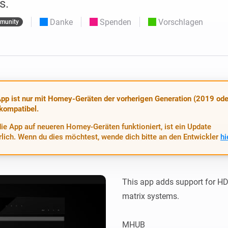
s.
Moods
ashboards.
Wähle oder erstelle Voreinstellungen für die
en
Beleuchtung.
Danke
Spenden
Vorschlagen
munity
 und Homey Self-Hosted Server.
rt-Home-Geräte für Sie.
Homey Energy Dongle
kabellose
Überwachen Sie den
 sechs
Stromverbrauch Ihres
Hauses in Echtzeit.
pp ist nur mit Homey-Geräten der vorherigen Generation (2019 ode
 kompatibel.
ie App auf neueren Homey-Geräten funktioniert, ist ein Update
rlich. Wenn du dies möchtest, wende dich bitte an den Entwickler
hi
This app adds support for 
matrix systems.

MHUB
