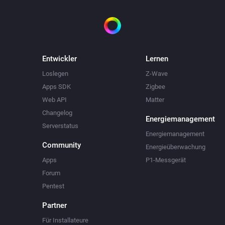
Entwickler
Lernen
Loslegen
Z-Wave
Apps SDK
Zigbee
Web API
Matter
Changelog
Energiemanagement
Serverstatus
Energiemanagement
Community
Energieüberwachung
Apps
P1-Messgerät
Forum
Pentest
Partner
Für Installateure