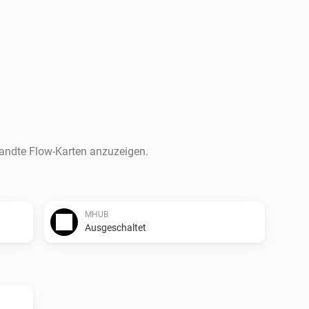
-   Send uControl command’s

-   Send pronto HEX ir codes t
Usefull links

-   HDANYWHERE

-   Store

wandte Flow-Karten anzuzeigen.
Versions

0.1.1

MHUB
Ausgeschaltet
-   Updated hdamhub module,