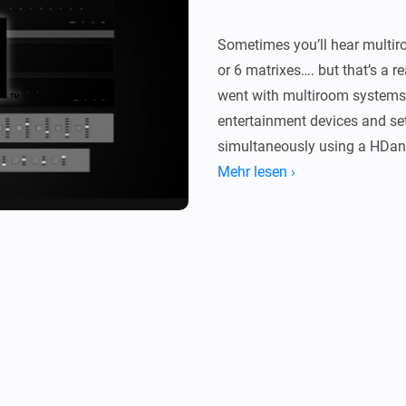
Sometimes you’ll hear multir
or 6 matrixes…. but that’s a r
went with multiroom systems.
entertainment devices and se
simultaneously using a HDan
Mehr lesen ›
Driver

With this app you can control
commands (ir) to any input/ou
inputs/outputs connected devi
Flow Cards:

-   Power On/Off Mhub system