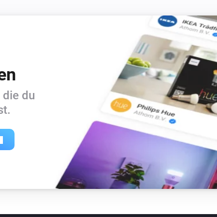
en
 die du
t.