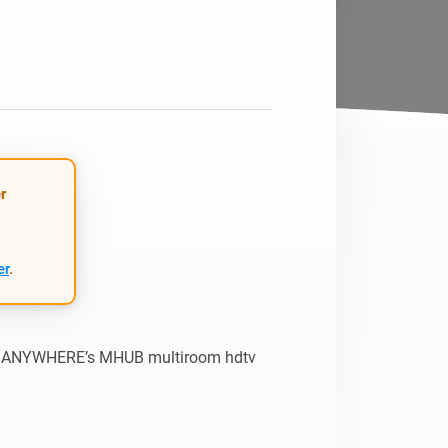
Homey Pro
Ethernet Adapter
Stelle eine Verbindung mit
deinem Ethernet-Netzwerk
her.
r
er
.
HDANYWHERE’s MHUB multiroom hdtv 