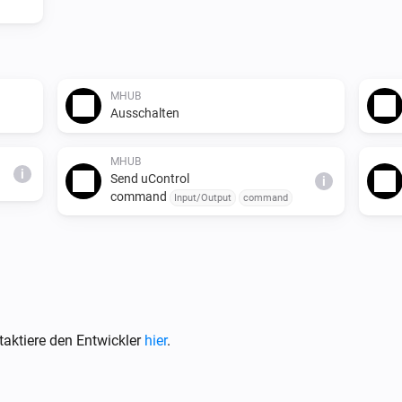
MHUB
Ausschalten
MHUB
i
Send uControl
i
command
Input/Output
command
aktiere den Entwickler
hier
.