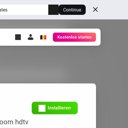
ates
Continue
Kostenlos starten
y Self-Hosted Server
ge
deinen eigenen Homey.
h
Self-Hosted Server
Lass Homey auf deiner
Hardware laufen.
Installieren
room hdtv