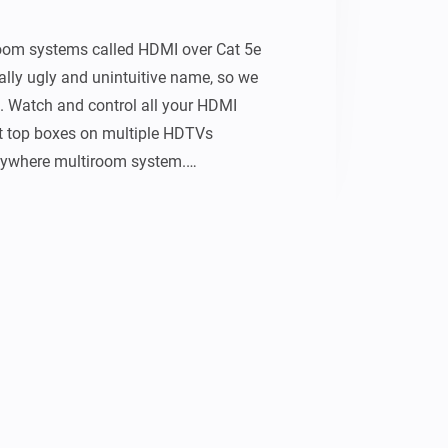
oom systems called HDMI over Cat 5e 
eally ugly and unintuitive name, so we 
 Watch and control all your HDMI 
t top boxes on multiple HDTVs 
ywhere multiroom system.

 the inputs and outputs, Send uControl 
tput or use pronto hex to control your 
ces.


