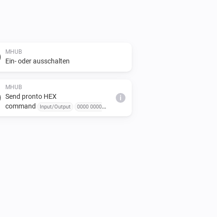
MHUB
Ein- oder ausschalten
MHUB
Send pronto HEX
i
command
Input/Output
0000 0000
0000... or 000000000000 or 0000, 0000, 0000