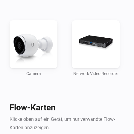
	- UVC-G3-AF

	- UVC-G3-DOME

	- UVC-G3-FLEX

	- UVC-G3-PRO

- UniFi® Video Camera G4 series:

	- UVC-G4-PRO

Note: if you are upgrading from a previous (beta) 
version, please re-add your devices.
Camera
Network Video Recorder
Flow-Karten
Klicke oben auf ein Gerät, um nur verwandte Flow-
Karten anzuzeigen.