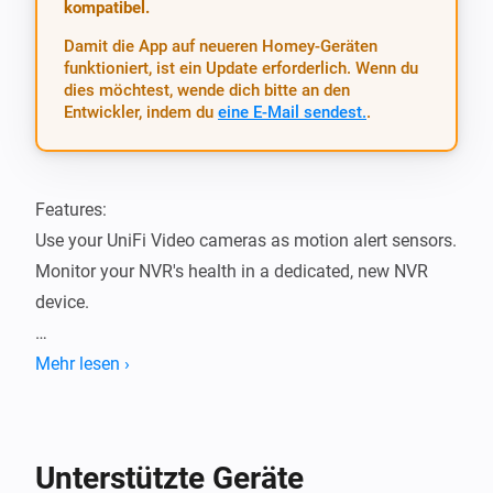
kompatibel.
Damit die App auf neueren Homey-Geräten
funktioniert, ist ein Update erforderlich. Wenn du
dies möchtest, wende dich bitte an den
Entwickler, indem du
eine E-Mail sendest.
.
Features:

Use your UniFi Video cameras as motion alert sensors.

Monitor your NVR's health in a dedicated, new NVR 
device.

Supported device models:

Mehr lesen ›
- UniFi® NVR (Network Video Recorder):

	- UVC‑NVR

- UniFi® Video Camera G3 series:

Unterstützte Geräte
	- UVC-G3
