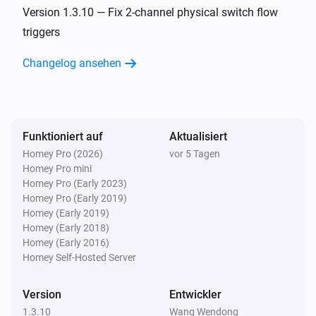
Ausgeschaltet
Version 1.3.10 — Fix 2-channel physical switch flow
triggers
ZG CCT Light
Changelog ansehen
Dimm-Niveau geändert
ZG Color Light
Angeschaltet
Funktioniert auf
Aktualisiert
Homey Pro (2026)
vor 5 Tagen
ZG Color Light
Homey Pro mini
Ausgeschaltet
Homey Pro (Early 2023)
Homey Pro (Early 2019)
ZG Color Light
Homey (Early 2019)
Dimm-Niveau geändert
Homey (Early 2018)
Homey (Early 2016)
Homey Self-Hosted Server
ZG Curtain
Angeschaltet
Version
Entwickler
1.3.10
Wang Wendong