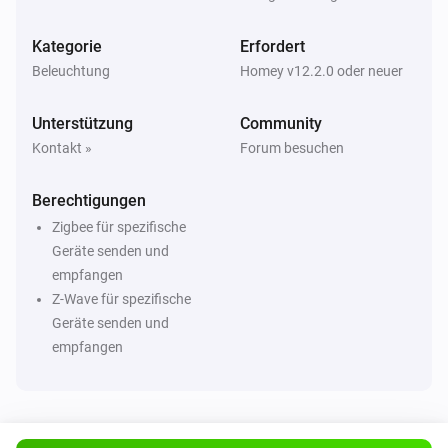
ZG Curtain
Ausgeschaltet
Kategorie
Erfordert
Beleuchtung
Homey v12.2.0 oder neuer
ZG Curtain
Der Status hat sich geändert
...
Unterstützung
Community
Kontakt »
Forum besuchen
ZG Curtain
Position hat sich geändert
Berechtigungen
Zigbee für spezifische
ZG Curtain
Die Neigungsposition wurde geändert
Geräte senden und
empfangen
Z-Wave für spezifische
ZG DIM Light
Geräte senden und
Angeschaltet
empfangen
ZG DIM Light
Ausgeschaltet