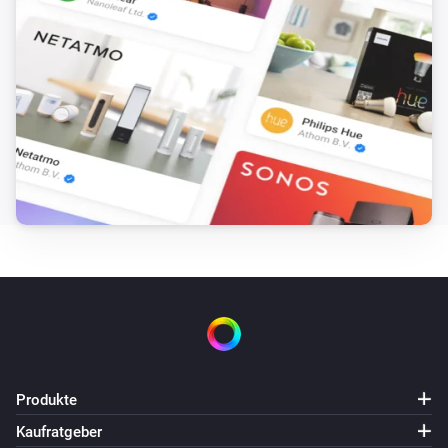
ZG OnOff (2CH)
Angeschaltet
ZG OnOff (2CH)
Ausgeschaltet
ZG OnOff (2CH)
Die Stromversorgung wurde geändert
ZG OnOff (2CH)
Der Gesamtverbrauch hat sich geändert
ZG OnOff (2CH)
Turned off
Channel
ZG OnOff (2CH)
Produkte
Turned on
Channel
Kaufratgeber