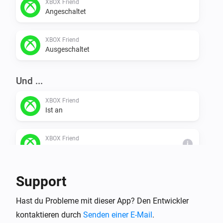
XBOX Friend
Angeschaltet
XBOX Friend
Ausgeschaltet
Und ...
XBOX Friend
Ist an
XBOX Friend
i
Friend is online
Support
Dann ...
XBOX Friend
Hast du Probleme mit dieser App? Den Entwickler
Einschalten
kontaktieren durch
Senden einer E-Mail
.