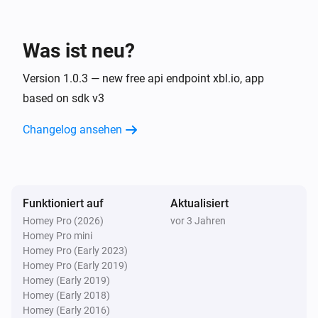
XBOX Friend
Ausschalten
Was ist neu?
XBOX Friend
Version 1.0.3 — new free api endpoint xbl.io, app
Ein- oder ausschalten
based on sdk v3
Changelog ansehen
Funktioniert auf
Aktualisiert
Homey Pro (2026)
vor 3 Jahren
Homey Pro mini
Homey Pro (Early 2023)
Homey Pro (Early 2019)
Homey (Early 2019)
Homey (Early 2018)
Homey (Early 2016)