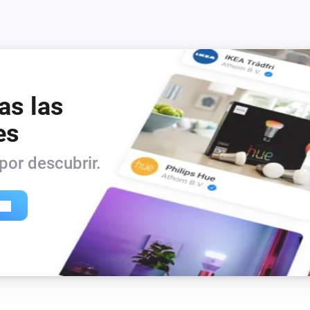
as las
es
or descubrir.