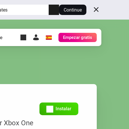
ates
Continue
te
Empezar gratis
y Self-Hosted Server
es
tu propio Homey.
h
Self-Hosted Server
Ejecuta Homey en tu
hardware.
Instalar
ur Xbox One