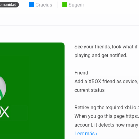
Moods
Gracias
Sugerir
omunidad
os.
Elige o crea preajustes de iluminación.
ompras
o y Homey Self-Hosted Server.
nteligentes adecuados para ti.
Adaptador de Ethernet
de Homey Pro
tividad
eis
Conéctate por cable a tu red
Ethernet.
See your friends, look what if 
playing and get notified. 

Friend

Add a XBOX friend as device, w
current status

Retrieving the required xbl.io 
When you go this page https://
account, it detects how many 
150 api requests a hour when
Leer más ›