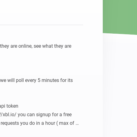
they are online, see what they are 
e will poll every 5 minutes for its 
api token

xbl.io/ you can signup for a free 
requests you do in a hour ( max of 
 you go for a free account)