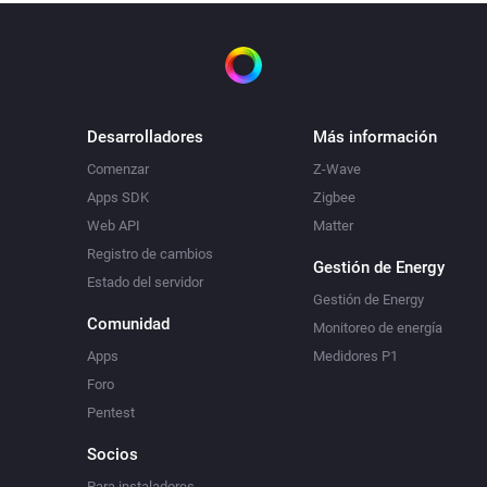
Desarrolladores
Más información
Comenzar
Z-Wave
Apps SDK
Zigbee
Web API
Matter
Registro de cambios
Gestión de Energy
Estado del servidor
Gestión de Energy
Comunidad
Monitoreo de energía
Apps
Medidores P1
Foro
Pentest
Socios
Para instaladores