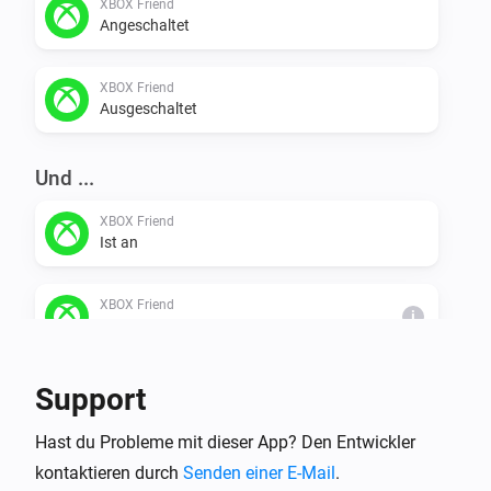
XBOX Friend
Angeschaltet
XBOX Friend
Ausgeschaltet
Und ...
XBOX Friend
Ist an
XBOX Friend
i
Friend is online
Support
Dann ...
XBOX Friend
Hast du Probleme mit dieser App? Den Entwickler
Einschalten
kontaktieren durch
Senden einer E-Mail
.