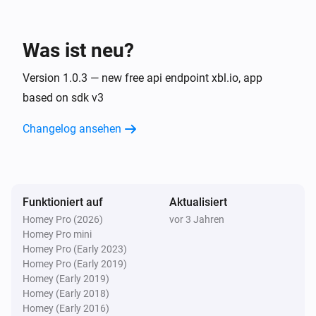
XBOX Friend
Ausschalten
Was ist neu?
XBOX Friend
Version 1.0.3 — new free api endpoint xbl.io, app
Ein- oder ausschalten
based on sdk v3
Changelog ansehen
Funktioniert auf
Aktualisiert
Homey Pro (2026)
vor 3 Jahren
Homey Pro mini
Homey Pro (Early 2023)
Homey Pro (Early 2019)
Homey (Early 2019)
Homey (Early 2018)
Homey (Early 2016)