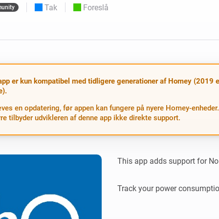
Tak
Foreslå
unity
 og Homey Self-Hosted Server.
elektronik til dig.
Homey Pro
Ethernet Adapter
e
seks
Opret forbindelse til dit
kablede Ethernet-netværk.
pp er kun kompatibel med tidligere generationer af Homey (2019 e
e).
ves en opdatering, før appen kan fungere på nyere Homey-enheder.
e tilbyder udvikleren af denne app ikke direkte support.
This app adds support for Nor
Track your power consumptio