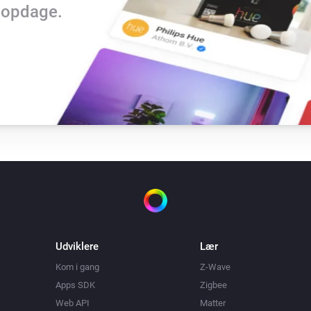
t opdage.
Udviklere
Lær
Kom i gang
Z-Wave
Apps SDK
Zigbee
Web API
Matter