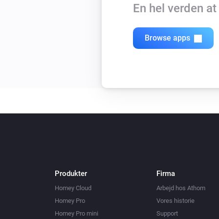
En hel verden a
Browse apps
Produkter
Firma
Homey Cloud
Arbejd hos Athom
Homey Pro
Vores historie
Homey Pro mini
Support