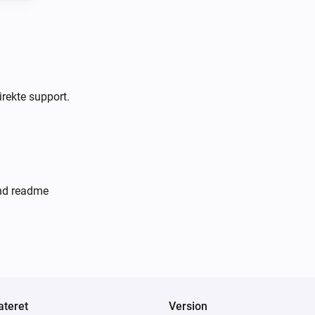
irekte support.
and readme
teret
Version