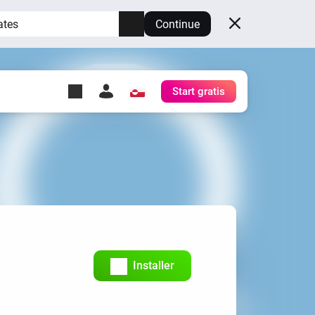
ates
Continue
Start gratis
y Self-Hosted Server
æg
rt for din egen Homey.
h
Self-Hosted Server
Kør Homey på din hardware.
Installer