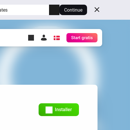
ates
Continue
Start gratis
y Self-Hosted Server
æg
rt for din egen Homey.
h
Self-Hosted Server
Kør Homey på din hardware.
Installer