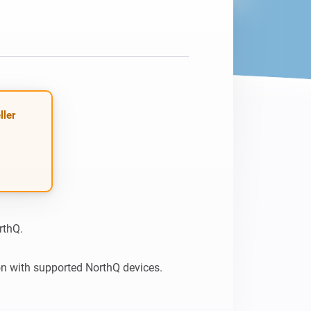
Homey Pro
Ethernet Adapter
Opret forbindelse til dit
kablede Ethernet-netværk.
ller
thQ.

n with supported NorthQ devices.