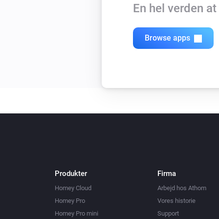
En hel verden a
Browse apps
Produkter
Firma
Homey Cloud
Arbejd hos Athom
Homey Pro
Vores historie
Homey Pro mini
Support