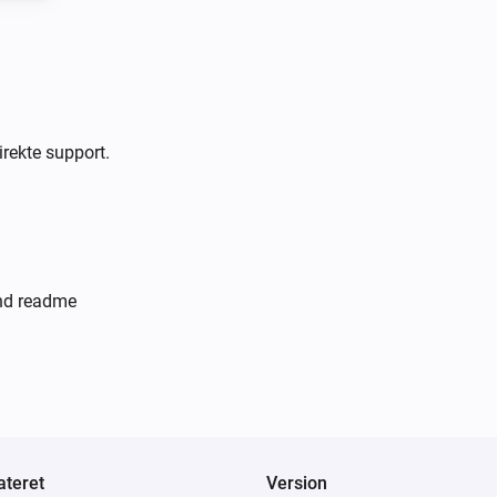
irekte support.
and readme
teret
Version