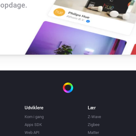
t opdage.
Udviklere
Lær
Kom i gang
Z-Wave
Apps SDK
Zigbee
Web API
Matter