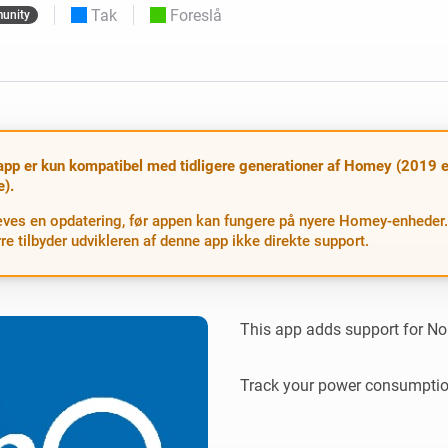
Tak
Foreslå
unity
 og Homey Self-Hosted Server.
elektronik til dig.
Homey Energy Dongle
e
Overvåg dit hjems
seks
energiforbrug i realtid.
pp er kun kompatibel med tidligere generationer af Homey (2019 e
e).
ves en opdatering, før appen kan fungere på nyere Homey-enheder.
e tilbyder udvikleren af denne app ikke direkte support.
This app adds support for Nor
Track your power consumptio