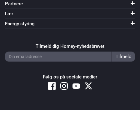
Partnere
Lær
Energy styring
Tilmeld dig Homey-nyhedsbrevet
Følg os på sociale medier
Copyright © 2026 Athom B.V. – All rights reserved
Privacy and Cookie Notice
|
Terms and Conditions