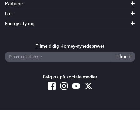
Partnere
Lær
Energy styring
Tilmeld dig Homey-nyhedsbrevet
Følg os på sociale medier
Copyright © 2026 Athom B.V. – All rights reserved
Privacy and Cookie Notice
|
Terms and Conditions