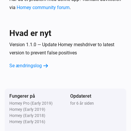
via
Homey community forum
.
L 810 LED iHF Z-Wave
Tændt
Hvad er nyt
L 810 LED iHF Z-Wave
Slukket
Version 1.1.0 — Update Homey meshdriver to latest
version to prevent false positives
L 810 LED iHF Z-Wave
Se ændringslog
Lysniveau ændret
L 810 LED iHF Z-Wave
Luminansen ændrede sig
Fungerer på
Opdateret
Homey Pro (Early 2019)
for 6 år siden
L 810 LED iHF Z-Wave
Homey (Early 2019)
Bevægelsesalarmen blev aktiveret
Homey (Early 2018)
Homey (Early 2016)
L 810 LED iHF Z-Wave