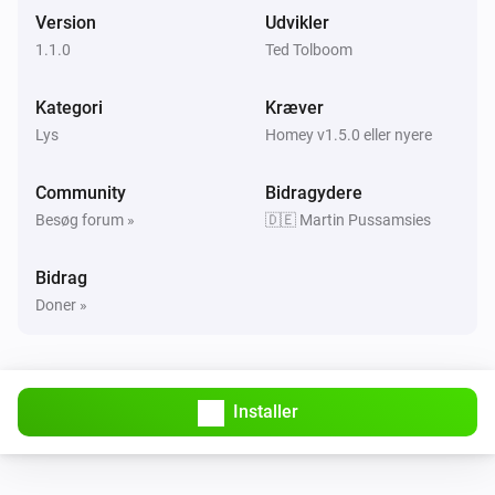
Bevægelsesalarmen blev deaktiveret
Version
Udvikler
1.1.0
Ted Tolboom
RS LED D2 Z-Wave
Tændt
Kategori
Kræver
Lys
Homey v1.5.0 eller nyere
RS LED D2 Z-Wave
Slukket
Community
Bidragydere
Besøg forum »
🇩🇪 Martin Pussamsies
RS LED D2 Z-Wave
Luminansen ændrede sig
Bidrag
Doner »
RS LED D2 Z-Wave
Bevægelsesalarmen blev aktiveret
RS LED D2 Z-Wave
Installer
Bevægelsesalarmen blev deaktiveret
RS LED D2 Z-Wave