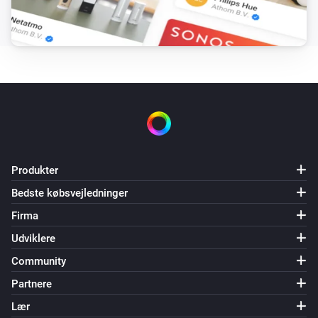
XLED home 2 Z-Wave
Bevægelsesalarmen blev aktiveret
XLED home 2 Z-Wave
Bevægelsesalarmen blev deaktiveret
XLED home 2 Z-Wave
The motion alarm turned off
XLED home 2 Z-Wave
Produkter
The motion alarm turned on
Bedste købsvejledninger
Firma
XLED home 2 Z-Wave
The luminance changed
Udviklere
Community
Og...
Partnere
IS 140-2 Z-Wave
Lær
Er tændt