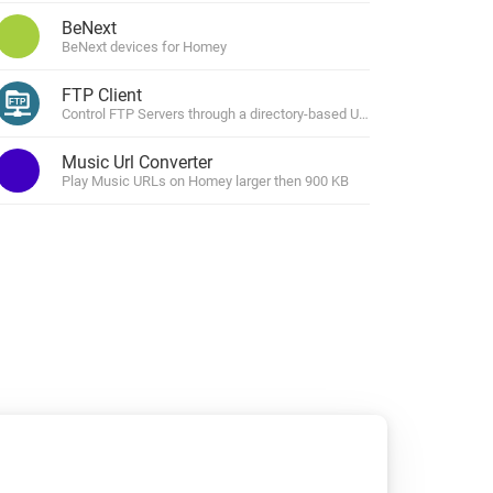
BeNext
ws
BeNext devices for Homey
FTP Client
Homey Pro
Ethernet-adapter
Control FTP Servers through a directory-based UI in the Homey App o
Anslut till ditt trådbundna
Ethernet-nätverk.
Music Url Converter
Play Music URLs on Homey larger then 900 KB