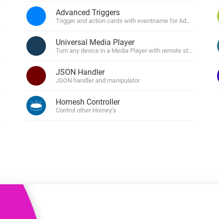
Moods
Advanced Triggers
ntpaneler.
Välj eller skapa förinställningar för
belysning.
agement
Trigger and action cards with eventname for Advanced Flo
 och Homey Self-Hosted Server.
 för dig.
Universal Media Player
Homey Energy Dongle
tionality to Homey.
Turn any device in a Media Player with remote storage
sa
Övervaka ditt hems
 sex
energianvändning i realtid.
JSON Handler
JSON handler and manipulator
Homesh Controller
Control other Homey's