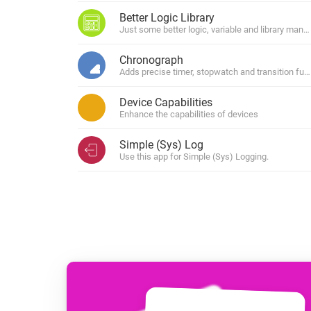
Dashboards
Tillbehör
Better Logic Library
Skapa personliga instrume
Bästa Köpguider
Just some better logic, variable and library man
För Homey Cloud, Homey Pro
Hitta rätt smarta hemenheter
Chronograph
Homey Bridge
Upptäck Produkter
Adds precise timer, stopwatch and transition func
Utöka den trådlö
anslutningen med
protokoll.
Device Capabilities
Enhance the capabilities of devices
Simple (Sys) Log
Use this app for Simple (Sys) Logging.