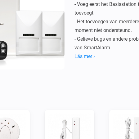
- Voeg eerst het Basisstation 
toevoegt.

- Het toevoegen van meerdere b
moment niet ondersteund.

- Gelieve bugs en andere prob
van SmartAlarm.

Läs mer ›
---

Integrate SmartAlarm into you
your alarm system and most 
them in Flows.

- After installing this app you
before you try to pair any sens
- Pairing multiple base station