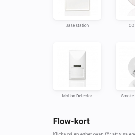
Base station
CO 
Motion Detector
Smoke-F
Flow-kort
Klicka på en enhet ovan för att visa en