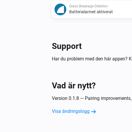
Glass Breakage Detector
Batterialarmet aktiverat
Glass Breakage Detector
Det generiska larmet är inaktiverat
Support
Humidity Sensor
Luftfuktigheten ändrades
Har du problem med den här appen? K
Motion Detector
Batterialarmet aktiverat
Vad är nytt?
Motion Detector
Version 0.1.8 — Pairing improvements, 
Rörelselarmet inaktiverat
Visa ändringslogg
Smoke-Fire Detector
Brandlarmet aktiverat