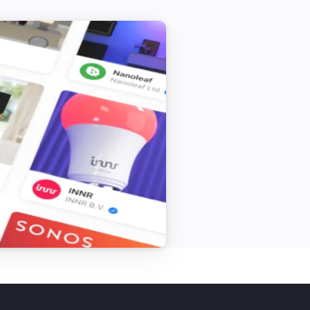
Base station
Statusen är
...
Flood Sensor
Batterialarmet är på
Glass Breakage Detector
Batterialarmet är på
Motion Detector
Sabotagelarmet är på
Smoke-Fire Detector
Batterialarmet är på
Vibration Sensor
Sabotagelarmet är på