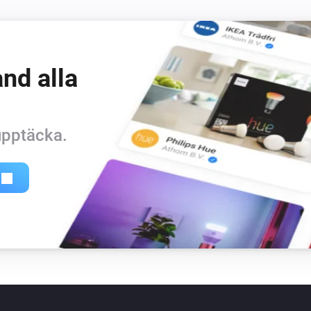
Base station
Det generiska larmet är på
CO Detector
nd alla
CO-larmet är på
Glass Breakage Detector
Sabotagelarmet är på
 upptäcka.
Humidity Sensor
Batterialarmet är på
Motion Detector
Rörelselarmet är på
Temperature Sensor
Batterialarmet är på