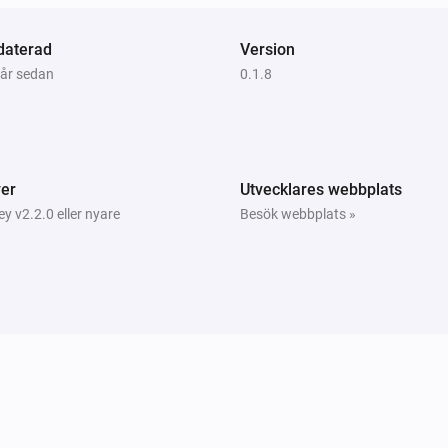
Temperature Sensor
daterad
Temperaturen ändrades
Version
 år sedan
0.1.8
Vibration Sensor
Batterialarmet aktiverat
Vibration Sensor
er
Utvecklares webbplats
Det generiska larmet är inaktiverat
 v2.2.0 eller nyare
Besök webbplats »
Window/Door Contact
Batterialarmet aktiverat
Window/Door Contact
Kontaktalarmet inaktiverat