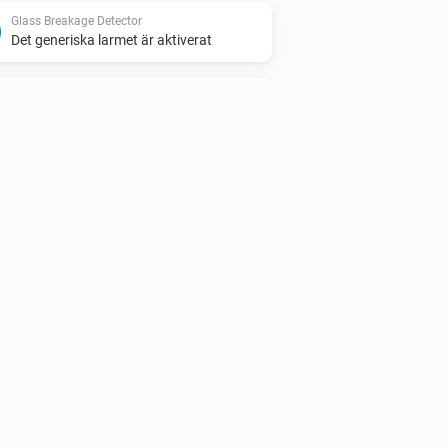
Glass Breakage Detector
Det generiska larmet är aktiverat
Humidity Sensor
Batterialarmet aktiverat
Motion Detector
Sabotagelarmet inaktiverat
Motion Detector
Rörelselarmet aktiverat
Smoke-Fire Detector
Batterialarmet aktiverat
Temperature Sensor
Batterialarmet aktiverat