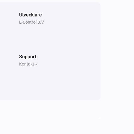
Vibration Sensor
Sabotagelarmet aktiverat
Utvecklare
E-Control B.V.
Vibration Sensor
Batterialarmet aktiverat
Window/Door Contact
Support
Sabotagelarmet aktiverat
Kontakt »
Window/Door Contact
Batterialarmet aktiverat