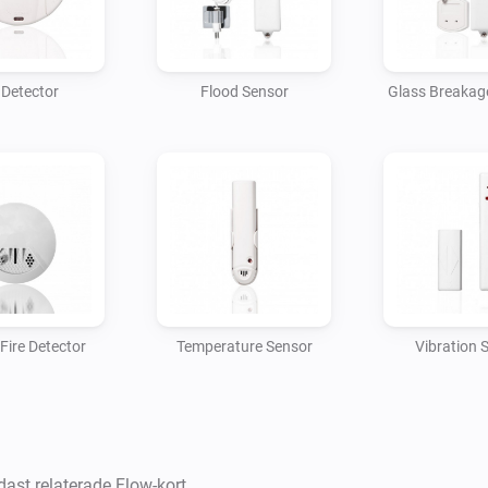
- Please report any bugs to t
Detector
Flood Sensor
Glass Breakag
ire Detector
Temperature Sensor
Vibration 
dast relaterade Flow-kort.