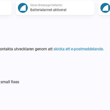
Glass Breakage Detector
Batterialarmet aktiverat
Humidity Sensor
Batterialarmet aktiverat
Motion Detector
Sabotagelarmet aktiverat
ontakta utvecklaren genom att
skicka ett e-postmeddelande
.
Motion Detector
Batterialarmet aktiverat
Smoke-Fire Detector
small fixes
Batterialarmet aktiverat
Smoke-Fire Detector
Brandlarmet inaktiverat