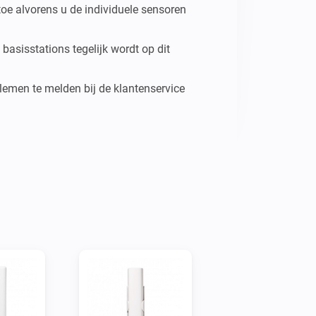
toe alvorens u de individuele sensoren 
asisstations tegelijk wordt op dit 
lemen te melden bij de klantenservice 
r Homey. This app allows you to pair 
sensors to your Homey so you can use 
 should add the base station first 
or devices.

s is currently not supported.
