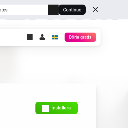
ates
Continue
Börja gratis
y Self-Hosted Server
gg
rd för din egen Homey.
h
Self-Hosted Server
Kör Homey på din hårdvara.
Installera