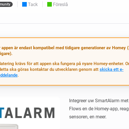
Moods
Tack
Föreslå
munity
ntpaneler.
Välj eller skapa förinställningar för
belysning.
 och Homey Self-Hosted Server.
 för dig.
Homey Energy Dongle
sa
Övervaka ditt hems
 sex
energianvändning i realtid.
 appen är endast kompatibel med tidigare generationer av Homey 
digare).
atering krävs för att appen ska fungera på nyare Homey-enheter. 
t detta ska göras kontaktar du utvecklaren genom att
skicka ett e-
ddelande
.
Integreer uw SmartAlarm met
Flows en de Homey-app, reage
sensoren, en meer.
