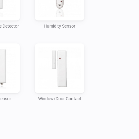
he SmartAlarm customer service.
e Detector
Humidity Sensor
Sensor
Window/Door Contact