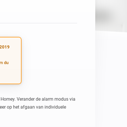
Homey Pro
Ethernet-adapter
Anslut till ditt trådbundna
Ethernet-nätverk.
(2019
Om du
 Homey. Verander de alarm modus via 
er op het afgaan van individuele 