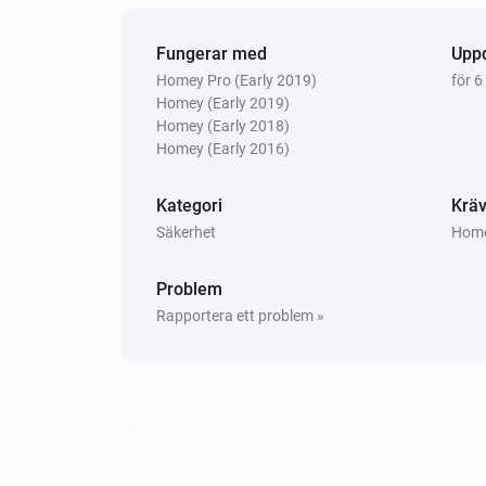
Temperature Sensor
Fungerar med
Batterialarmet aktiverat
Upp
Homey Pro (Early 2019)
för 6
Homey (Early 2019)
Vibration Sensor
Homey (Early 2018)
Sabotagelarmet inaktiverat
Homey (Early 2016)
Vibration Sensor
Kategori
Kräv
Det generiska larmet är aktiverat
Säkerhet
Homey
Window/Door Contact
Problem
Sabotagelarmet inaktiverat
Rapportera ett problem »
Window/Door Contact
Kontaktalarmet aktiverat
Och...