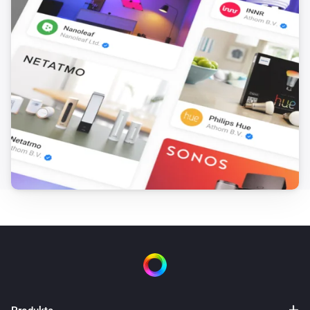
Motion Detector
Der Sabotage-Alarm ist ausgegangen
Motion Detector
Der Batterie-Alarm ist angegangen
Motion Detector
Der Batterie-Alarm ist ausgegangen
Motion Detector
Der Bewegungs-Alarm ist angegangen
Motion Detector
Der Bewegungs-Alarm ist ausgegangen
Smoke-Fire Detector
Der Batterie-Alarm ist angegangen