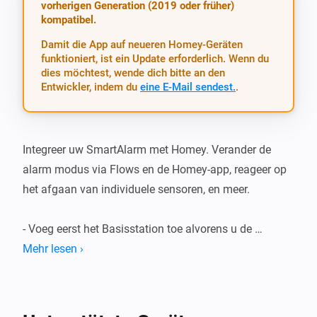
vorherigen Generation (2019 oder früher)
kompatibel.
Damit die App auf neueren Homey-Geräten
funktioniert, ist ein Update erforderlich. Wenn du
dies möchtest, wende dich bitte an den
Entwickler, indem du
eine E-Mail sendest.
.
Integreer uw SmartAlarm met Homey. Verander de 
alarm modus via Flows en de Homey-app, reageer op 
het afgaan van individuele sensoren, en meer.

- Voeg eerst het Basisstation toe alvorens u de 
individuele sensoren toevoegt.

Mehr lesen ›
- Het toevoegen van meerdere basisstations tegelijk 
wordt op dit moment niet ondersteund.

- Gelieve bugs en andere problemen te melden bij de 