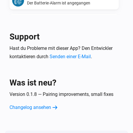
Der Batterie-Alarm ist angegangen
CO Detector
Der Batterie-Alarm ist ausgegangen
Support
CO Detector
Hast du Probleme mit dieser App? Den Entwickler
Der CO-Alarm ist angegangen
kontaktieren durch
Senden einer E-Mail
.
CO Detector
Der CO-Alarm ist ausgegangen
Was ist neu?
Flood Sensor
Der Batterie-Alarm ist angegangen
Version 0.1.8 — Pairing improvements, small fixes
Changelog ansehen
Flood Sensor
Der Batterie-Alarm ist ausgegangen
Flood Sensor