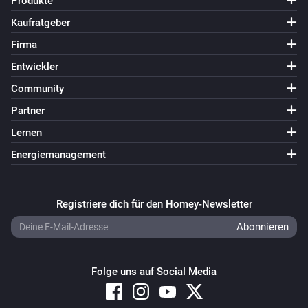
Produkte
Smoke-Fire Detector
Kaufratgeber
Der Batterie-Alarm ist ausgegangen
Firma
Entwickler
Smoke-Fire Detector
Der Feuer-Alarm ist angegangen
Community
Partner
Smoke-Fire Detector
Lernen
Der Feuer-Alarm ist ausgegangen
Energiemanagement
Temperature Sensor
Der Batterie-Alarm ist angegangen
Registriere dich für den Homey-Newsletter
Temperature Sensor
Der Batterie-Alarm ist ausgegangen
Folge uns auf Social Media
Temperature Sensor
Die Temperatur hat sich geändert