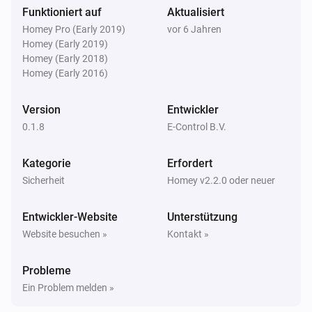
Funktioniert auf
Aktualisiert
Der Wasser-Alarm ist angegangen
Homey Pro (Early 2019)
vor 6 Jahren
Homey (Early 2019)
Flood Sensor
Homey (Early 2018)
Der Wasser-Alarm ist ausgegangen
Homey (Early 2016)
Glass Breakage Detector
Version
Entwickler
Der Sabotage-Alarm ist angegangen
0.1.8
E-Control B.V.
Glass Breakage Detector
Kategorie
Erfordert
Der Sabotage-Alarm ist ausgegangen
Sicherheit
Homey v2.2.0 oder neuer
Glass Breakage Detector
Entwickler-Website
Unterstützung
Der Batterie-Alarm ist angegangen
Website besuchen »
Kontakt »
Glass Breakage Detector
Probleme
Der Batterie-Alarm ist ausgegangen
Ein Problem melden »