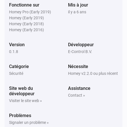
Fonctionne sur
Mis à jour
L'alarme eau s'est activée
Homey Pro (Early 2019)
il y a 6 ans
Homey (Early 2019)
Flood Sensor
Homey (Early 2018)
L'alarme eau s'est désactivée
Homey (Early 2016)
Glass Breakage Detector
Version
Développeur
L'alarme sabotage s'est activée
0.1.8
E-Control B.V.
Glass Breakage Detector
Catégorie
Nécessite
L'alarme sabotage s'est désactivée
Sécurité
Homey v2.2.0 ou plus récent
Glass Breakage Detector
Site web du
Assistance
L'alarme batterie s'est activée
développeur
Contact »
Visiter le site web »
Glass Breakage Detector
L'alarme batterie s'est désactivée
Problèmes
Signaler un problème »