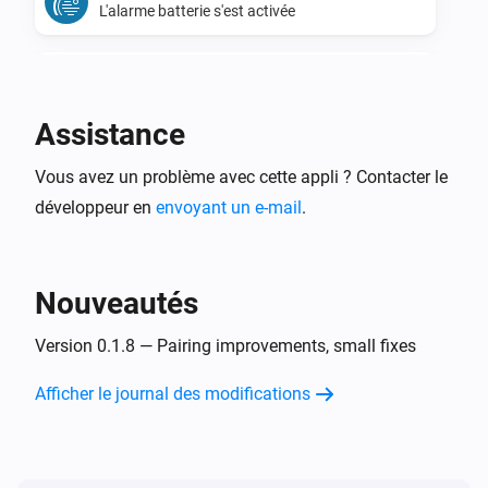
L'alarme batterie s'est activée
CO Detector
L'alarme batterie s'est désactivée
Assistance
CO Detector
Vous avez un problème avec cette appli ? Contacter le
L'alarme CO s'est activée
développeur en
envoyant un e-mail
.
CO Detector
L'alarme CO s'est désactivée
Nouveautés
Flood Sensor
L'alarme batterie s'est activée
Version 0.1.8 — Pairing improvements, small fixes
Afficher le journal des modifications
Flood Sensor
L'alarme batterie s'est désactivée
Flood Sensor