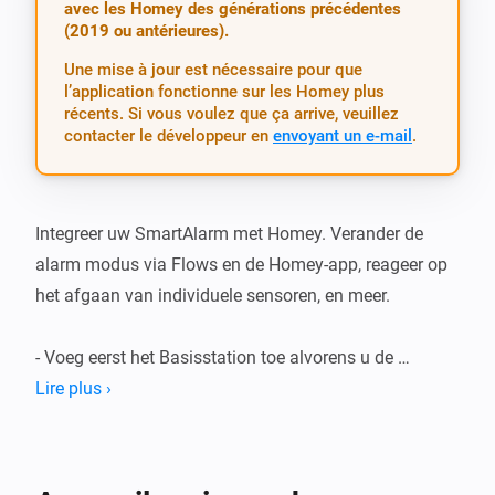
avec les Homey des générations précédentes
(2019 ou antérieures).
Une mise à jour est nécessaire pour que
l’application fonctionne sur les Homey plus
récents. Si vous voulez que ça arrive, veuillez
contacter le développeur en
envoyant un e-mail
.
Integreer uw SmartAlarm met Homey. Verander de 
alarm modus via Flows en de Homey-app, reageer op 
het afgaan van individuele sensoren, en meer.

- Voeg eerst het Basisstation toe alvorens u de 
individuele sensoren toevoegt.

Lire plus ›
- Het toevoegen van meerdere basisstations tegelijk 
wordt op dit moment niet ondersteund.

- Gelieve bugs en andere problemen te melden bij de 