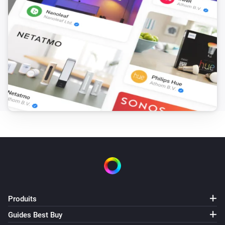
Motion Detector
L'alarme sabotage s'est désactivée
Motion Detector
L'alarme batterie s'est activée
Motion Detector
L'alarme batterie s'est désactivée
Motion Detector
L'alarme mouvement s'est activée
Motion Detector
L'alarme mouvement s'est désactivée
Produits
Smoke-Fire Detector
L'alarme batterie s'est activée
Guides Best Buy