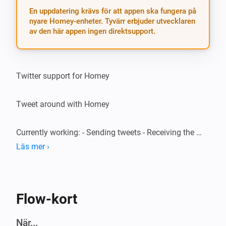
En uppdatering krävs för att appen ska fungera på
nyare Homey-enheter. Tyvärr erbjuder utvecklaren
av den här appen ingen direktsupport.
Twitter support for Homey

Tweet around with Homey

Currently working: - Sending tweets - Receiving the 
latest 3 tweets on your timeline - Triggering on a user 
Läs mer ›
mention (@YourUsername)

Speech support

Flow-kort
EN: * “I want to send / post / write a tweet” * “What are 
När...