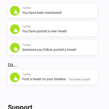
my latest tweets?”

Twitter
You have been mentioned!
NL: * “Ik wil een tweet schrijven / plaatsen / posten / 
versturen” * “Wat zijn mijn laatste tweets?”

Twitter
You have posted a new tweet!
Flow support

Twitter
Someone you follow posted a tweet!
Triggers * On user mention (when someone mentions 
you in a tweet) * On timeline tweet (when someone 
you follow posts a tweet) * On own tweet (when you 
Då...
post a tweet, either via Homey or any other twitter app)

Twitter
Post a tweet on your timeline.
The tweet to post
Actions * Send a tweet
Support